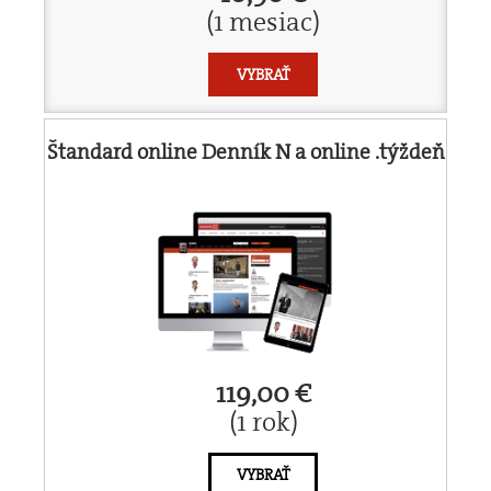
(1 mesiac)
VYBRAŤ
Štandard online Denník N a online .týždeň
119,00 €
(1 rok)
VYBRAŤ