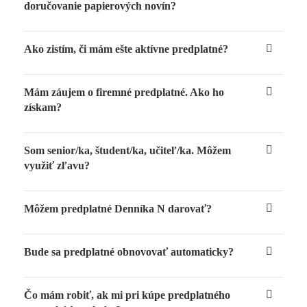
doručovanie papierových novín?
ďalšie osoby z okruhu vašich blízkych a rodiny.
Online prístup máte k dispozícii od momentu pripísania platby na
náš účet. Pri platbe kartou to býva okamžite, platba prevodom
Ako zistím, či mám ešte aktívne predplatné?
môže trvať 1 – 2 pracovné dni. Ak ste si objednali aj tlačené
noviny, začneme ich doručovať v priebehu 3 – 5 pracovných dní
Prihláste sa do Denníka N prostredníctvom prihlasovacích údajov,
od pripísania platby.
ktoré sme Vám zaslali na e-mail, alebo cez Google/Apple
Mám záujem o firemné predplatné. Ako ho
prihlásenie, na ktoré ste si kupovali predplatné. Aktuálny stav
získam?
vášho predplatného nájdete po kliknutí na
Moje konto na
dennikn.sk
.
Firmám a organizáciám ponúkame predplatné pre viac osôb s
výhodnejšou cenou a vystavením zálohovej faktúry vopred.
Som senior/ka, študent/ka, učiteľ/ka. Môžem
Vyúčtovaciu faktúru vám pošleme automaticky po každom nákupe
využiť zľavu?
predplatného, ak máte v používateľskom konte uložené firemné
fakturačné údaje. Z konta, kde je archivovaná faktúra, si ju
Ak patríte do týchto kategórií a spĺňate podmienky pre
môžete kedykoľvek stiahnuť. Ak chcete fakturačné údaje zmeniť,
poskytnutie zľavy, získate výhodné predplatné s približne
Môžem predplatné Denníka N darovať?
aktualizujte ich pred novým nákupom. Firemné predplatné si
polovičnou zľavou
pre dôchodcov
alebo
študentov/učiteľov
.
môžete kúpiť na stránke
predplatne.dennikn.sk/firmy
.
Predplatné pohodlne
venujete ako darček
, budete potrebovať iba
e-maily osôb, ktoré sa rozhodnete obdarovať. Na váš e-mail
Bude sa predplatné obnovovať automaticky?
pošleme po platbe potvrdenie a darčekový kupón a obdarovanému
pošleme vo vami stanovený čas prihlasovacie údaje na web alebo
Predplatné sa bude obnovovať automaticky iba v prípade, že tak
tlačené noviny. Ak obdarovaní už u nás používateľské konto alebo
sami vyberiete. V prípade platby kartou alebo PayPal si môžete
Čo mám robiť, ak mi pri kúpe predplatného
predplatné majú, nové prístupové údaje im nezasielame, pošleme
vybrať automatickú obnovu predplatného. Ak sa potom