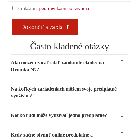
Súhlasím s
podmienkami používania
Dokončiť a zaplatiť
Často kladené otázky
Ako môžem začať čítať zamknuté články na
Denníku N??
Pre čítanie kompletných článkov na www.dennikn.sk je potrebné
online predplatné
.
Na koľkých zariadeniach môžem svoje predplatné
využívať?
Online prístup využijete na všetkých svojich zariadeniach
(desktop, mobil, tablet). Predpokladáme, že nevlastníte viac ako 3
Koľko ľudí môže využívať jedno predplatné?
– 5 rôznych zariadení a tie môžu byť pri čítaní našich textov
prihlásené súčasne. Všetky zariadenia odhlásite
jedným klikom tu
.
Predplatné Mini a Štandard sú určené pre jednu osobu, ktorá ju
môže využívať na všetkých svojich zariadeniach (desktop, mobil,
Kedy začne plynúť online predplatné a
tablet). S predplatným
Klub N
získavate predplatné aj pre tri