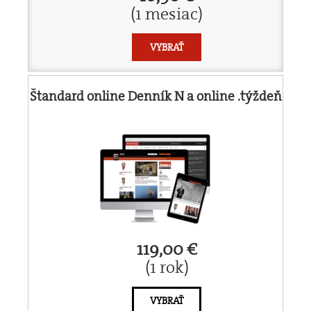
(1 mesiac)
VYBRAŤ
Štandard online Denník N a online .týždeň
119,00 €
(1 rok)
VYBRAŤ