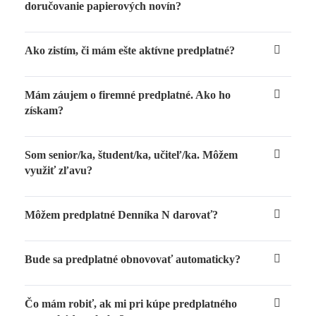
doručovanie papierových novín?
ďalšie osoby z okruhu vašich blízkych a rodiny.
Online prístup máte k dispozícii od momentu pripísania platby na
náš účet. Pri platbe kartou to býva okamžite, platba prevodom
Ako zistím, či mám ešte aktívne predplatné?
môže trvať 1 – 2 pracovné dni. Ak ste si objednali aj tlačené
noviny, začneme ich doručovať v priebehu 3 – 5 pracovných dní
Prihláste sa do Denníka N prostredníctvom prihlasovacích údajov,
od pripísania platby.
ktoré sme Vám zaslali na e-mail, alebo cez Google/Apple
Mám záujem o firemné predplatné. Ako ho
prihlásenie, na ktoré ste si kupovali predplatné. Aktuálny stav
získam?
vášho predplatného nájdete po kliknutí na
Moje konto na
dennikn.sk
.
Firmám a organizáciám ponúkame predplatné pre viac osôb s
výhodnejšou cenou a vystavením zálohovej faktúry vopred.
Som senior/ka, študent/ka, učiteľ/ka. Môžem
Vyúčtovaciu faktúru vám pošleme automaticky po každom nákupe
využiť zľavu?
predplatného, ak máte v používateľskom konte uložené firemné
fakturačné údaje. Z konta, kde je archivovaná faktúra, si ju
Ak patríte do týchto kategórií a spĺňate podmienky pre
môžete kedykoľvek stiahnuť. Ak chcete fakturačné údaje zmeniť,
poskytnutie zľavy, získate výhodné predplatné s približne
Môžem predplatné Denníka N darovať?
aktualizujte ich pred novým nákupom. Firemné predplatné si
polovičnou zľavou
pre dôchodcov
alebo
študentov/učiteľov
.
môžete kúpiť na stránke
predplatne.dennikn.sk/firmy
.
Predplatné pohodlne
venujete ako darček
, budete potrebovať iba
e-maily osôb, ktoré sa rozhodnete obdarovať. Na váš e-mail
Bude sa predplatné obnovovať automaticky?
pošleme po platbe potvrdenie a darčekový kupón a obdarovanému
pošleme vo vami stanovený čas prihlasovacie údaje na web alebo
Predplatné sa bude obnovovať automaticky iba v prípade, že tak
tlačené noviny. Ak obdarovaní už u nás používateľské konto alebo
sami vyberiete. V prípade platby kartou alebo PayPal si môžete
Čo mám robiť, ak mi pri kúpe predplatného
predplatné majú, nové prístupové údaje im nezasielame, pošleme
vybrať automatickú obnovu predplatného. Ak sa potom