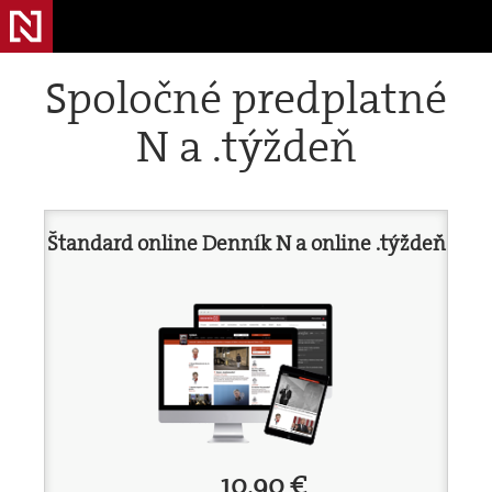
Spoločné predplatné
N a .týždeň
Štandard online Denník N a online .týždeň
10,90 €