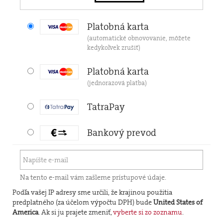
Platobná karta
(automatické obnovovanie, môžete
kedykoľvek zrušiť)
Platobná karta
(jednorazová platba)
TatraPay
Bankový prevod
Na tento e-mail vám zašleme prístupové údaje.
Podľa vašej IP adresy sme určili, že krajinou použitia
predplatného (za účelom výpočtu DPH) bude
United States of
America
. Ak si ju prajete zmeniť,
vyberte si zo zoznamu
.