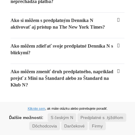
neprechádza platba?
im informáciu, že majú aktívne predplatné.
rozhodnete, že automatickú obnovu nechcete, jednoducho ju vo
vašom predplatiteľskom konte vypnete. V prípade platby
Predovšetkým skontrolujte správnosť zadaných údajov. Ak sú
bankovým prevodom a TatraPay sa predplatné neobnoví
správne, problém môže byť novo vydaná platobná karta, pri ktorej
Ako si môžem s predplatným Denníka N
automaticky. Pri každom type platby je táto možnosť uvedená ako
banka ešte nepovolila takzvané e-commerce (internetové) platby.
aktivovať aj prístup na The New York Times?
„automatické obnovovanie“.
Odporúčame požiadať svoju banku, aby vám tieto platby
aktivovala a potom skúsiť opäť.
Kompletný prístup k textom The New York Times majú čitatelia s
predplatným Klub N. Po prihlásení do vášho účtu na Denníku N
Ako môžem zdieľať svoje predplatné Denníka N s
nájdete v sekcii
Moje konto
špeciálny odkaz na aktiváciu. Proces
blízkymi?
je rýchly a jednorazový. Prístup k The New York Times vám bude
platiť jeden rok od aktivácie, pokiaľ si udržíte aktívne predplatné
Ak máte predplatné Klub N, môžete dať zadarmo kompletný
Klub N.
prístup k Denníku N trom ľuďom z okruhu vašich blízkych alebo
Ako môžem zmeniť druh predplatného, napríklad
rodiny ako predplatné Štandard. Vo svojom profile v sekcii
Moje
prejsť z Mini na Štandard alebo zo Štandard na
konto
nájdete možnosť pozvať troch blízkych zadaním ich e-
Klub N?
mailových adries.
Všetky potrebné informácie a presný postup prechodu nájdete na
stránke
predplatne.dennikn.sk/viac
. Systém vám podľa typu vášho
aktuálneho predplatného ponúkne najvhodnejší spôsob zmeny.
Kliknite sem
, ak máte otázku alebo potrebujete poradiť.
Ďalšie možnosti:
S českým N
Predplatné s .týždňom
Dôchodcovia
Darčekové
Firmy