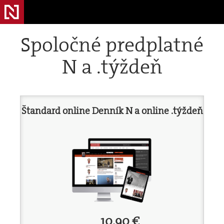
Spoločné predplatné
N a .týždeň
Štandard online Denník N a online .týždeň
10,90 €