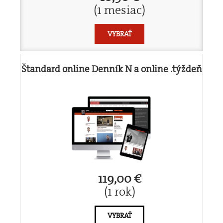
(1 mesiac)
VYBRAŤ
Štandard online Denník N a online .týždeň
119,00 €
(1 rok)
VYBRAŤ