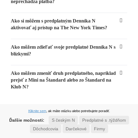
neprechádza platba?
im informáciu, že majú aktívne predplatné.
rozhodnete, že automatickú obnovu nechcete, jednoducho ju vo
vašom predplatiteľskom konte vypnete. V prípade platby
Predovšetkým skontrolujte správnosť zadaných údajov. Ak sú
bankovým prevodom a TatraPay sa predplatné neobnoví
správne, problém môže byť novo vydaná platobná karta, pri ktorej
Ako si môžem s predplatným Denníka N
automaticky. Pri každom type platby je táto možnosť uvedená ako
banka ešte nepovolila takzvané e-commerce (internetové) platby.
aktivovať aj prístup na The New York Times?
„automatické obnovovanie“.
Odporúčame požiadať svoju banku, aby vám tieto platby
aktivovala a potom skúsiť opäť.
Kompletný prístup k textom The New York Times majú čitatelia s
predplatným Klub N. Po prihlásení do vášho účtu na Denníku N
Ako môžem zdieľať svoje predplatné Denníka N s
nájdete v sekcii
Moje konto
špeciálny odkaz na aktiváciu. Proces
blízkymi?
je rýchly a jednorazový. Prístup k The New York Times vám bude
platiť jeden rok od aktivácie, pokiaľ si udržíte aktívne predplatné
Ak máte predplatné Klub N, môžete dať zadarmo kompletný
Klub N.
prístup k Denníku N trom ľuďom z okruhu vašich blízkych alebo
Ako môžem zmeniť druh predplatného, napríklad
rodiny ako predplatné Štandard. Vo svojom profile v sekcii
Moje
prejsť z Mini na Štandard alebo zo Štandard na
konto
nájdete možnosť pozvať troch blízkych zadaním ich e-
Klub N?
mailových adries.
Všetky potrebné informácie a presný postup prechodu nájdete na
stránke
predplatne.dennikn.sk/viac
. Systém vám podľa typu vášho
aktuálneho predplatného ponúkne najvhodnejší spôsob zmeny.
Kliknite sem
, ak máte otázku alebo potrebujete poradiť.
Ďalšie možnosti:
S českým N
Predplatné s .týždňom
Dôchodcovia
Darčekové
Firmy