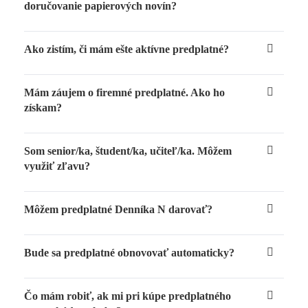
doručovanie papierových novín?
ďalšie osoby z okruhu vašich blízkych a rodiny.
Online prístup máte k dispozícii od momentu pripísania platby na
náš účet. Pri platbe kartou to býva okamžite, platba prevodom
Ako zistím, či mám ešte aktívne predplatné?
môže trvať 1 – 2 pracovné dni. Ak ste si objednali aj tlačené
noviny, začneme ich doručovať v priebehu 3 – 5 pracovných dní
Prihláste sa do Denníka N prostredníctvom prihlasovacích údajov,
od pripísania platby.
ktoré sme Vám zaslali na e-mail, alebo cez Google/Apple
Mám záujem o firemné predplatné. Ako ho
prihlásenie, na ktoré ste si kupovali predplatné. Aktuálny stav
získam?
vášho predplatného nájdete po kliknutí na
Moje konto na
dennikn.sk
.
Firmám a organizáciám ponúkame predplatné pre viac osôb s
výhodnejšou cenou a vystavením zálohovej faktúry vopred.
Som senior/ka, študent/ka, učiteľ/ka. Môžem
Vyúčtovaciu faktúru vám pošleme automaticky po každom nákupe
využiť zľavu?
predplatného, ak máte v používateľskom konte uložené firemné
fakturačné údaje. Z konta, kde je archivovaná faktúra, si ju
Ak patríte do týchto kategórií a spĺňate podmienky pre
môžete kedykoľvek stiahnuť. Ak chcete fakturačné údaje zmeniť,
poskytnutie zľavy, získate výhodné predplatné s približne
Môžem predplatné Denníka N darovať?
aktualizujte ich pred novým nákupom. Firemné predplatné si
polovičnou zľavou
pre dôchodcov
alebo
študentov/učiteľov
.
môžete kúpiť na stránke
predplatne.dennikn.sk/firmy
.
Predplatné pohodlne
venujete ako darček
, budete potrebovať iba
e-maily osôb, ktoré sa rozhodnete obdarovať. Na váš e-mail
Bude sa predplatné obnovovať automaticky?
pošleme po platbe potvrdenie a darčekový kupón a obdarovanému
pošleme vo vami stanovený čas prihlasovacie údaje na web alebo
Predplatné sa bude obnovovať automaticky iba v prípade, že tak
tlačené noviny. Ak obdarovaní už u nás používateľské konto alebo
sami vyberiete. V prípade platby kartou alebo PayPal si môžete
Čo mám robiť, ak mi pri kúpe predplatného
predplatné majú, nové prístupové údaje im nezasielame, pošleme
vybrať automatickú obnovu predplatného. Ak sa potom