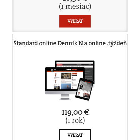
(1 mesiac)
VYBRAŤ
Štandard online Denník N a online .týždeň
119,00 €
(1 rok)
VYBRAŤ