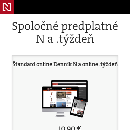
Spoločné predplatné
N a .týždeň
Štandard online Denník N a online .týždeň
10,90 €