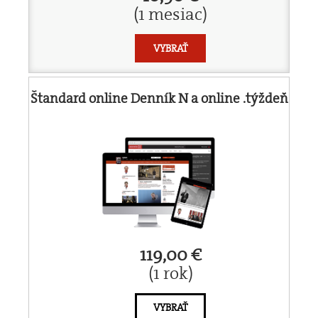
(1 mesiac)
VYBRAŤ
Štandard online Denník N a online .týždeň
119,00 €
(1 rok)
VYBRAŤ