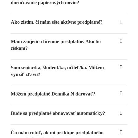
doručovanie papierových novín?
ďalšie osoby z okruhu vašich blízkych a rodiny.
Online prístup máte k dispozícii od momentu pripísania platby na
náš účet. Pri platbe kartou to býva okamžite, platba prevodom
Ako zistím, či mám ešte aktívne predplatné?
môže trvať 1 – 2 pracovné dni. Ak ste si objednali aj tlačené
noviny, začneme ich doručovať v priebehu 3 – 5 pracovných dní
Prihláste sa do Denníka N prostredníctvom prihlasovacích údajov,
od pripísania platby.
ktoré sme Vám zaslali na e-mail, alebo cez Google/Apple
Mám záujem o firemné predplatné. Ako ho
prihlásenie, na ktoré ste si kupovali predplatné. Aktuálny stav
získam?
vášho predplatného nájdete po kliknutí na
Moje konto na
dennikn.sk
.
Firmám a organizáciám ponúkame predplatné pre viac osôb s
výhodnejšou cenou a vystavením zálohovej faktúry vopred.
Som senior/ka, študent/ka, učiteľ/ka. Môžem
Vyúčtovaciu faktúru vám pošleme automaticky po každom nákupe
využiť zľavu?
predplatného, ak máte v používateľskom konte uložené firemné
fakturačné údaje. Z konta, kde je archivovaná faktúra, si ju
Ak patríte do týchto kategórií a spĺňate podmienky pre
môžete kedykoľvek stiahnuť. Ak chcete fakturačné údaje zmeniť,
poskytnutie zľavy, získate výhodné predplatné s približne
Môžem predplatné Denníka N darovať?
aktualizujte ich pred novým nákupom. Firemné predplatné si
polovičnou zľavou
pre dôchodcov
alebo
študentov/učiteľov
.
môžete kúpiť na stránke
predplatne.dennikn.sk/firmy
.
Predplatné pohodlne
venujete ako darček
, budete potrebovať iba
e-maily osôb, ktoré sa rozhodnete obdarovať. Na váš e-mail
Bude sa predplatné obnovovať automaticky?
pošleme po platbe potvrdenie a darčekový kupón a obdarovanému
pošleme vo vami stanovený čas prihlasovacie údaje na web alebo
Predplatné sa bude obnovovať automaticky iba v prípade, že tak
tlačené noviny. Ak obdarovaní už u nás používateľské konto alebo
sami vyberiete. V prípade platby kartou alebo PayPal si môžete
Čo mám robiť, ak mi pri kúpe predplatného
predplatné majú, nové prístupové údaje im nezasielame, pošleme
vybrať automatickú obnovu predplatného. Ak sa potom