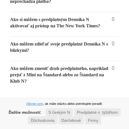
neprechádza platba?
im informáciu, že majú aktívne predplatné.
rozhodnete, že automatickú obnovu nechcete, jednoducho ju vo
vašom predplatiteľskom konte vypnete. V prípade platby
Predovšetkým skontrolujte správnosť zadaných údajov. Ak sú
bankovým prevodom a TatraPay sa predplatné neobnoví
správne, problém môže byť novo vydaná platobná karta, pri ktorej
Ako si môžem s predplatným Denníka N
automaticky. Pri každom type platby je táto možnosť uvedená ako
banka ešte nepovolila takzvané e-commerce (internetové) platby.
aktivovať aj prístup na The New York Times?
„automatické obnovovanie“.
Odporúčame požiadať svoju banku, aby vám tieto platby
aktivovala a potom skúsiť opäť.
Kompletný prístup k textom The New York Times majú čitatelia s
predplatným Klub N. Po prihlásení do vášho účtu na Denníku N
Ako môžem zdieľať svoje predplatné Denníka N s
nájdete v sekcii
Moje konto
špeciálny odkaz na aktiváciu. Proces
blízkymi?
je rýchly a jednorazový. Prístup k The New York Times vám bude
platiť jeden rok od aktivácie, pokiaľ si udržíte aktívne predplatné
Ak máte predplatné Klub N, môžete dať zadarmo kompletný
Klub N.
prístup k Denníku N trom ľuďom z okruhu vašich blízkych alebo
Ako môžem zmeniť druh predplatného, napríklad
rodiny ako predplatné Štandard. Vo svojom profile v sekcii
Moje
prejsť z Mini na Štandard alebo zo Štandard na
konto
nájdete možnosť pozvať troch blízkych zadaním ich e-
Klub N?
mailových adries.
Všetky potrebné informácie a presný postup prechodu nájdete na
stránke
predplatne.dennikn.sk/viac
. Systém vám podľa typu vášho
aktuálneho predplatného ponúkne najvhodnejší spôsob zmeny.
Kliknite sem
, ak máte otázku alebo potrebujete poradiť.
Ďalšie možnosti:
S českým N
Predplatné s .týždňom
Dôchodcovia
Darčekové
Firmy