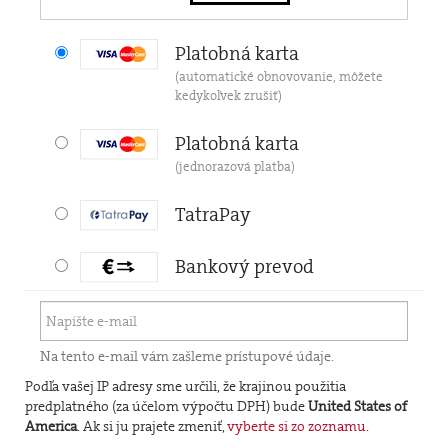
Platobná karta
(automatické obnovovanie, môžete
kedykoľvek zrušiť)
Platobná karta
(jednorazová platba)
TatraPay
Bankový prevod
Na tento e-mail vám zašleme prístupové údaje.
Podľa vašej IP adresy sme určili, že krajinou použitia
predplatného (za účelom výpočtu DPH) bude
United States of
America
. Ak si ju prajete zmeniť,
vyberte si zo zoznamu
.