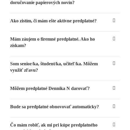
doručovanie papierových novín?
ďalšie osoby z okruhu vašich blízkych a rodiny.
Online prístup máte k dispozícii od momentu pripísania platby na
náš účet. Pri platbe kartou to býva okamžite, platba prevodom
Ako zistím, či mám ešte aktívne predplatné?
môže trvať 1 – 2 pracovné dni. Ak ste si objednali aj tlačené
noviny, začneme ich doručovať v priebehu 3 – 5 pracovných dní
Prihláste sa do Denníka N prostredníctvom prihlasovacích údajov,
od pripísania platby.
ktoré sme Vám zaslali na e-mail, alebo cez Google/Apple
Mám záujem o firemné predplatné. Ako ho
prihlásenie, na ktoré ste si kupovali predplatné. Aktuálny stav
získam?
vášho predplatného nájdete po kliknutí na
Moje konto na
dennikn.sk
.
Firmám a organizáciám ponúkame predplatné pre viac osôb s
výhodnejšou cenou a vystavením zálohovej faktúry vopred.
Som senior/ka, študent/ka, učiteľ/ka. Môžem
Vyúčtovaciu faktúru vám pošleme automaticky po každom nákupe
využiť zľavu?
predplatného, ak máte v používateľskom konte uložené firemné
fakturačné údaje. Z konta, kde je archivovaná faktúra, si ju
Ak patríte do týchto kategórií a spĺňate podmienky pre
môžete kedykoľvek stiahnuť. Ak chcete fakturačné údaje zmeniť,
poskytnutie zľavy, získate výhodné predplatné s približne
Môžem predplatné Denníka N darovať?
aktualizujte ich pred novým nákupom. Firemné predplatné si
polovičnou zľavou
pre dôchodcov
alebo
študentov/učiteľov
.
môžete kúpiť na stránke
predplatne.dennikn.sk/firmy
.
Predplatné pohodlne
venujete ako darček
, budete potrebovať iba
e-maily osôb, ktoré sa rozhodnete obdarovať. Na váš e-mail
Bude sa predplatné obnovovať automaticky?
pošleme po platbe potvrdenie a darčekový kupón a obdarovanému
pošleme vo vami stanovený čas prihlasovacie údaje na web alebo
Predplatné sa bude obnovovať automaticky iba v prípade, že tak
tlačené noviny. Ak obdarovaní už u nás používateľské konto alebo
sami vyberiete. V prípade platby kartou alebo PayPal si môžete
Čo mám robiť, ak mi pri kúpe predplatného
predplatné majú, nové prístupové údaje im nezasielame, pošleme
vybrať automatickú obnovu predplatného. Ak sa potom