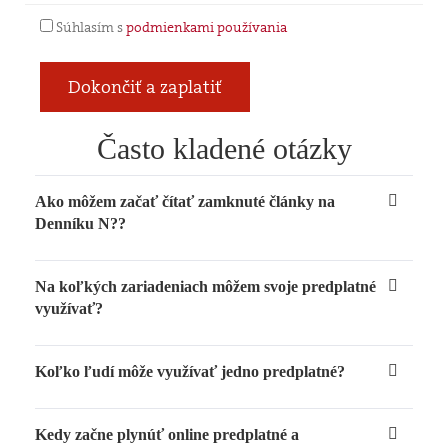
Súhlasím s
podmienkami používania
Dokončiť a zaplatiť
Často kladené otázky
Ako môžem začať čítať zamknuté články na
Denníku N??
Pre čítanie kompletných článkov na www.dennikn.sk je potrebné
online predplatné
.
Na koľkých zariadeniach môžem svoje predplatné
využívať?
Online prístup využijete na všetkých svojich zariadeniach
(desktop, mobil, tablet). Predpokladáme, že nevlastníte viac ako 3
Koľko ľudí môže využívať jedno predplatné?
– 5 rôznych zariadení a tie môžu byť pri čítaní našich textov
prihlásené súčasne. Všetky zariadenia odhlásite
jedným klikom tu
.
Predplatné Mini a Štandard sú určené pre jednu osobu, ktorá ju
môže využívať na všetkých svojich zariadeniach (desktop, mobil,
Kedy začne plynúť online predplatné a
tablet). S predplatným
Klub N
získavate predplatné aj pre tri