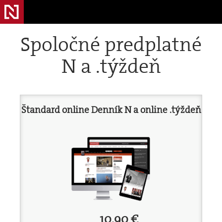
Spoločné predplatné
N a .týždeň
Štandard online Denník N a online .týždeň
10,90 €