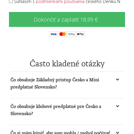
Súhlasím s
podmienkami používania
českého Deníku N
Dokončiť a zaplatiť 18,99 €
Často kladené otázky
Čo obsahuje Základný prístup Česko a Mini
predplatné Slovensko?
Získate možnosť:
Čo obsahuje klubové predplatné pre Česko a
čítať články na
www.denikn.cz
a
Slovensko?
www.dennikn.sk
počúvať podcasty a načítané články na
Získate:
www.dennikn.sk
Čo si mám kúpiť, aby som mohla / mohol počúvať
Prístup k The New York Times