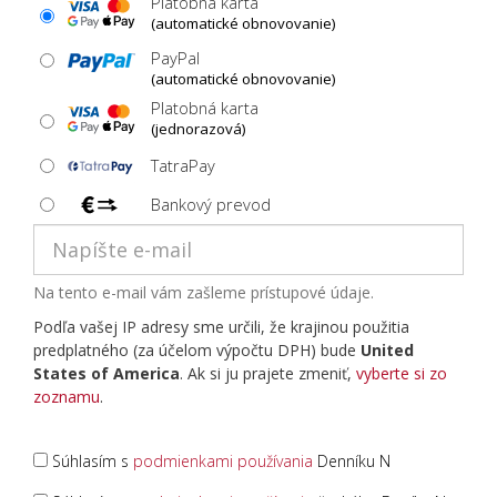
Platobná karta
(automatické obnovovanie)
PayPal
(automatické obnovovanie)
Platobná karta
(jednorazová)
TatraPay
Bankový prevod
Na tento e-mail vám zašleme prístupové údaje.
Podľa vašej IP adresy sme určili, že krajinou použitia
predplatného (za účelom výpočtu DPH) bude
United
States of America
. Ak si ju prajete zmeniť,
vyberte si zo
zoznamu
.
Súhlasím s
podmienkami používania
Denníku N