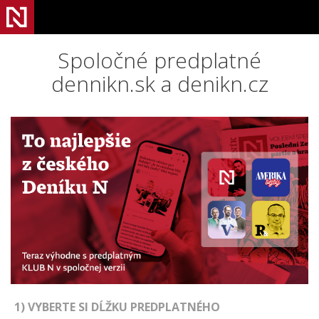
Spoločné predplatné
dennikn.sk a denikn.cz
1) VYBERTE SI DĹŽKU PREDPLATNÉHO