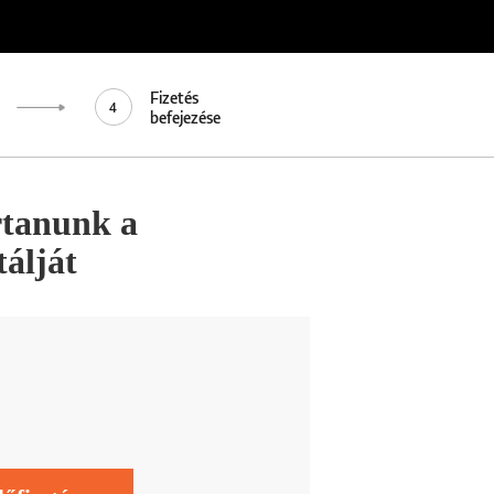
Fizetés
4
befejezése
rtanunk a
álját