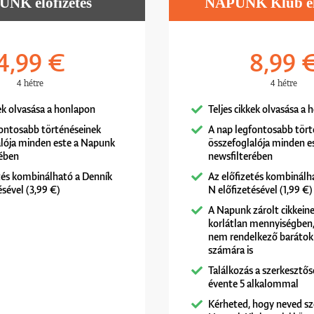
NK előfizetés
NAPUNK Klub elő
4,99 €
8,99 
4 hétre
4 hétre
kek olvasása a honlapon
Teljes cikkek olvasása a
fontosabb történéseinek
A nap legfontosabb tört
alója minden este a Napunk
összefoglalója minden e
rében
newsfilterében
tés kombinálható a Denník
Az előfizetés kombinálh
ésével (3,99 €)
N előfizetésével (1,99 €)
A Napunk zárolt cikkeine
korlátlan mennyiségben, 
nem rendelkező barátok
számára is
Találkozás a szerkesztős
évente 5 alkalommal
Kérheted, hogy neved sz