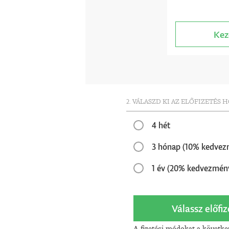
Kez
2. VÁLASZD KI AZ ELŐFIZETÉS 
4 hét
3 hónap (10% kedvez
1 év (20% kedvezmén
Válassz előfiz
A fizetési módokat a követke