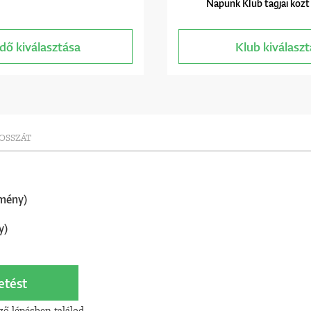
Napunk Klub tagjai közt
dő kiválasztása
Klub kiválasz
HOSSZÁT
mény)
y)
etést
ző lépésben találod.