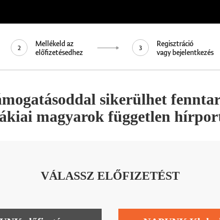
Mellékeld az
Regisztráció
2
3
előfizetésedhez
vagy bejelentkezés
ámogatásoddal sikerülhet fennta
vákiai magyarok független hírport
VÁLASSZ ELŐFIZETÉST