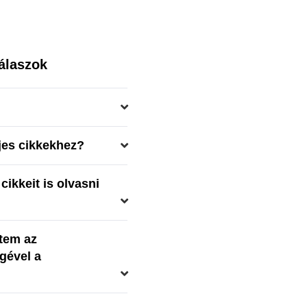
álaszok
ljes cikkekhez?
cikkeit is olvasni
tem az
gével a