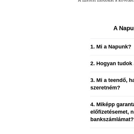
A Napu
1. Mi a Napunk?
2. Hogyan tudok 
3. Mi a teendő, h
szeretném?
4. Miképp garant
előfizetésemet, 
bankszámlámat?