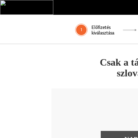
Előfizetés
1
kiválasztása
Csak a t
szlo