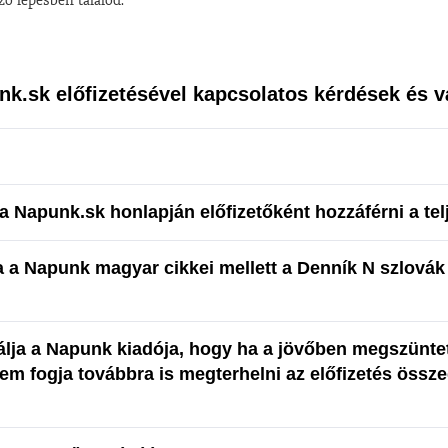
nk.sk előfizetésével kapcsolatos kérdések és v
a Napunk.sk honlapján előfizetőként hozzáférni a te
a a Napunk magyar cikkei mellett a Denník N szlovák 
álja a Napunk kiadója, hogy ha a jövőben megszünte
nem fogja továbbra is megterhelni az előfizetés össze