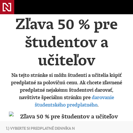
Zľava 50 % pre
študentov a
učiteľov
Na tejto stránke si môžu študenti a učitelia kúpiť
predplatné za polovičnú cenu. Ak chcete zľavnené
predplatné nejakému študentovi darovať,
navštívte špeciálnu stránku pre
darovanie
študentského predplatného
.
1.) VYBERTE SI PREDPLATNÉ DENNÍKA N