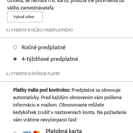
Učitelia, ak nemáte ITIC kartu, priložte iné potvrdenia od
vášho zamestnávateľa:
Vybrať súbor
3.) VYBERTE SI DĹŽKU PREDPLATNÉHO
Ročné predplatné
4-týždňové predplatné
4.) VYBERTE SI SPÔSOB PLATBY
Platby máte pod kontrolou:
Predplatné sa obnovuje
automaticky. Pred každým obnovením vám pošleme
informáciu e-mailom. Obnovovanie môžete
kedykoľvek zrušiť v nastaveniach konta. Na požiadanie
vám vrátime nevyčerpanú časť.
Platobná karta