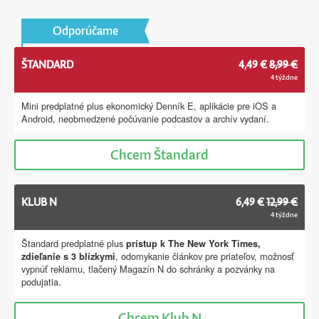
Odporúčame
ŠTANDARD
4,49 €
8,99 €
4 týždne
Mini predplatné plus ekonomický Denník E, aplikácie pre iOS a
Android, neobmedzené počúvanie podcastov a archív vydaní.
Chcem
Štandard
KLUB N
6,49 €
12,99 €
4 týždne
Štandard predplatné plus
prístup k The New York Times,
, odomykanie článkov pre priateľov, možnosť
zdieľanie s 3 blízkymi
vypnúť reklamu, tlačený Magazín N do schránky a pozvánky na
podujatia.
Chcem
Klub N