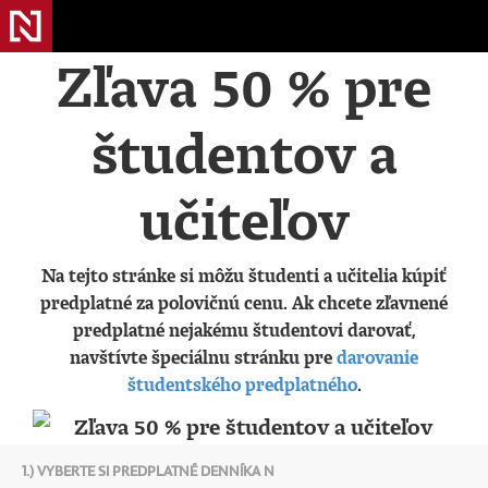
Zľava 50 % pre
študentov a
učiteľov
Na tejto stránke si môžu študenti a učitelia kúpiť
predplatné za polovičnú cenu. Ak chcete zľavnené
predplatné nejakému študentovi darovať,
navštívte špeciálnu stránku pre
darovanie
študentského predplatného
.
1.) VYBERTE SI PREDPLATNÉ DENNÍKA N