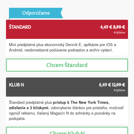
Odporúčame
ŠTANDARD
4,49 €
8,99 €
4 týždne
Mini predplatné plus ekonomický Denník E, aplikácie pre iOS a
Android, neobmedzené počúvanie podcastov a archív vydaní.
Chcem
Štandard
KLUB N
6,49 €
12,99 €
4 týždne
Štandard predplatné plus
prístup k The New York Times,
, odomykanie článkov pre priateľov, možnosť
zdieľanie s 3 blízkymi
vypnúť reklamu, tlačený Magazín N do schránky a pozvánky na
podujatia.
Chcem
Klub N