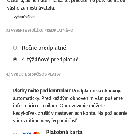
Učitelia, ak nemáte ITIC kartu, priložte iné potvrdenia od
vášho zamestnávateľa:
Vybrať súbor
3.) VYBERTE SI DĹŽKU PREDPLATNÉHO
Ročné predplatné
4-týždňové predplatné
4.) VYBERTE SI SPÔSOB PLATBY
Platby máte pod kontrolou:
Predplatné sa obnovuje
automaticky. Pred každým obnovením vám pošleme
informáciu e-mailom. Obnovovanie môžete
kedykoľvek zrušiť v nastaveniach konta. Na požiadanie
vám vrátime nevyčerpanú časť.
Platobná karta