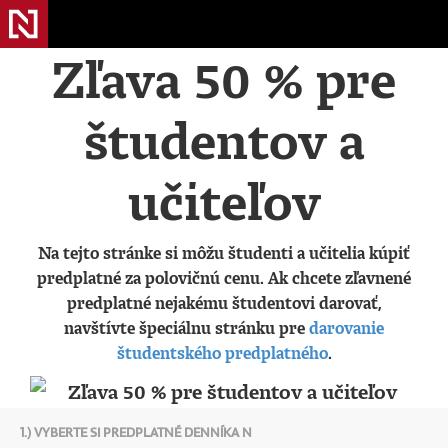
Zľava 50 % pre
študentov a
učiteľov
Na tejto stránke si môžu študenti a učitelia kúpiť
predplatné za polovičnú cenu. Ak chcete zľavnené
predplatné nejakému študentovi darovať,
navštívte špeciálnu stránku pre
darovanie
študentského predplatného
.
1.) VYBERTE SI PREDPLATNÉ DENNÍKA N