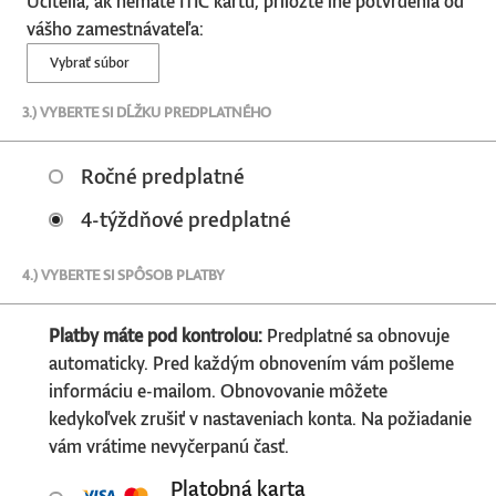
Učitelia, ak nemáte ITIC kartu, priložte iné potvrdenia od
vášho zamestnávateľa:
Vybrať súbor
3.) VYBERTE SI DĹŽKU PREDPLATNÉHO
Ročné predplatné
4-týždňové predplatné
4.) VYBERTE SI SPÔSOB PLATBY
Platby máte pod kontrolou:
Predplatné sa obnovuje
automaticky. Pred každým obnovením vám pošleme
informáciu e-mailom. Obnovovanie môžete
kedykoľvek zrušiť v nastaveniach konta. Na požiadanie
vám vrátime nevyčerpanú časť.
Platobná karta