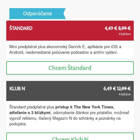
Odporúčame
ŠTANDARD
4,49 €
8,99 €
4 týždne
Mini predplatné plus ekonomický Denník E, aplikácie pre iOS a
Android, neobmedzené počúvanie podcastov a archív vydaní.
Chcem
Štandard
KLUB N
6,49 €
12,99 €
4 týždne
Štandard predplatné plus
prístup k The New York Times,
, odomykanie článkov pre priateľov, možnosť
zdieľanie s 3 blízkymi
vypnúť reklamu, tlačený Magazín N do schránky a pozvánky na
podujatia.
Chcem
Klub N