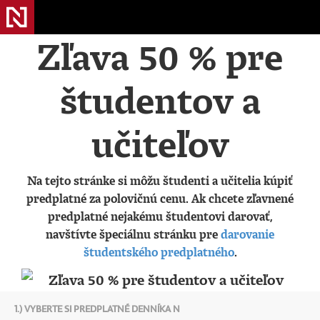
Zľava 50 % pre
študentov a
učiteľov
Na tejto stránke si môžu študenti a učitelia kúpiť
predplatné za polovičnú cenu. Ak chcete zľavnené
predplatné nejakému študentovi darovať,
navštívte špeciálnu stránku pre
darovanie
študentského predplatného
.
1.) VYBERTE SI PREDPLATNÉ DENNÍKA N