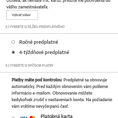
Učitelia, ak nemáte ITIC kartu, priložte iné potvrdenia od
vášho zamestnávateľa:
Vybrať súbor
3.) VYBERTE SI DĹŽKU PREDPLATNÉHO
Ročné predplatné
4-týždňové predplatné
4.) VYBERTE SI SPÔSOB PLATBY
Platby máte pod kontrolou:
Predplatné sa obnovuje
automaticky. Pred každým obnovením vám pošleme
informáciu e-mailom. Obnovovanie môžete
kedykoľvek zrušiť v nastaveniach konta. Na požiadanie
vám vrátime nevyčerpanú časť.
Platobná karta