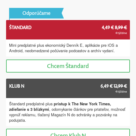
Odporúčame
ŠTANDARD
4,49 €
8,99 €
4 týždne
Mini predplatné plus ekonomický Denník E, aplikácie pre iOS a
Android, neobmedzené počúvanie podcastov a archív vydaní.
Chcem
Štandard
KLUB N
6,49 €
12,99 €
4 týždne
Štandard predplatné plus
prístup k The New York Times,
, odomykanie článkov pre priateľov, možnosť
zdieľanie s 3 blízkymi
vypnúť reklamu, tlačený Magazín N do schránky a pozvánky na
podujatia.
Chcem
Klub N