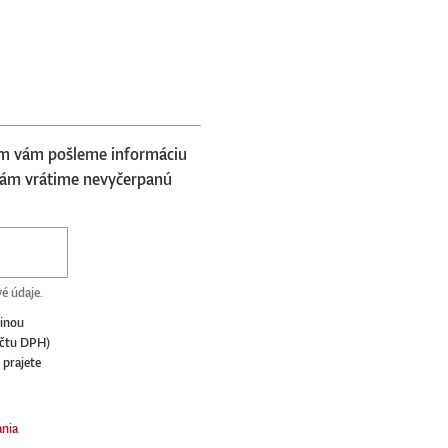
ím vám pošleme informáciu
vám vrátime nevyčerpanú
é údaje.
jinou
očtu DPH)
u prajete
nia