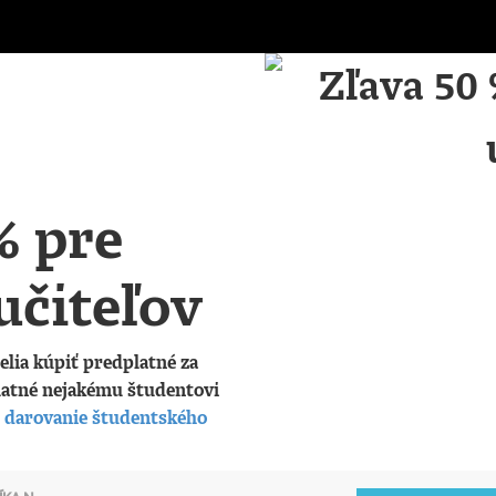
% pre
učiteľov
elia kúpiť predplatné za
latné nejakému študentovi
e
darovanie študentského