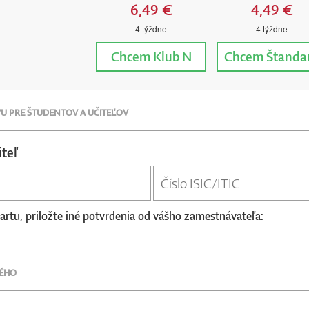
6,49 €
4,49 €
4 týždne
4 týždne
Chcem
Klub N
Chcem
Štanda
VU PRE ŠTUDENTOV A UČITEĽOV
teľ
kartu, priložte iné potvrdenia od vášho zamestnávateľa:
NÉHO