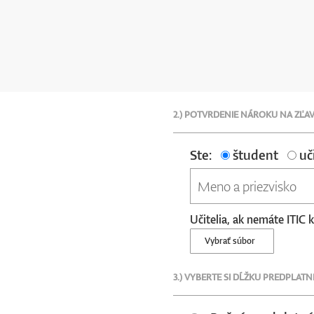
2.) POTVRDENIE NÁROKU NA ZĽA
Ste:
študent
uči
Učitelia, ak nemáte ITIC 
Vybrať súbor
3.) VYBERTE SI DĹŽKU PREDPLAT