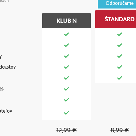
ÍKA N
Odporúčame
ŠTANDARD
KLUB N
y
dcastov
es
ateľov
12,99 €
8,99 €