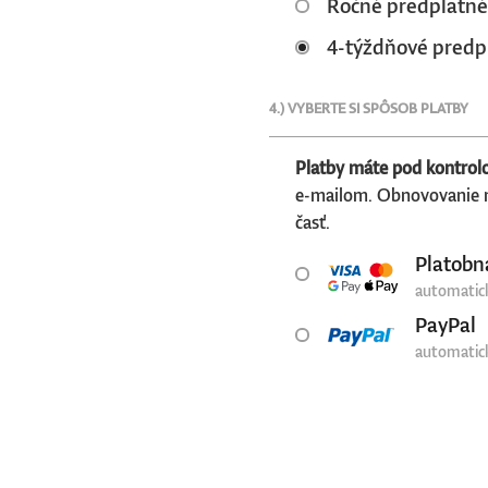
Ročné predplatné
4-týždňové predp
4.) VYBERTE SI SPÔSOB PLATBY
Platby máte pod kontrol
e-mailom. Obnovovanie m
časť.
Platobn
automatic
PayPal
automatic