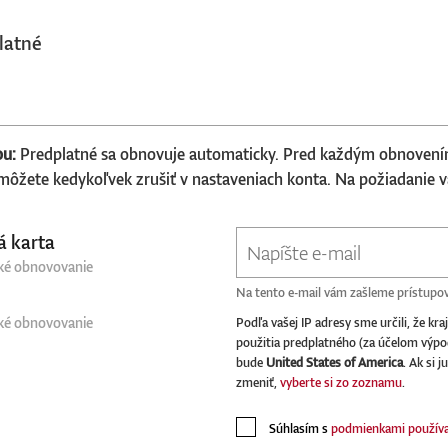
latné
ou:
Predplatné sa obnovuje automaticky. Pred každým obnoven
ôžete kedykoľvek zrušiť v nastaveniach konta. Na požiadanie 
á karta
ké obnovovanie
Na tento e-mail vám zašleme prístupov
ké obnovovanie
Podľa vašej IP adresy sme určili, že kra
použitia predplatného (za účelom výp
bude
United States of America
. Ak si j
zmeniť,
vyberte si zo zoznamu
.
Súhlasím s
podmienkami používa