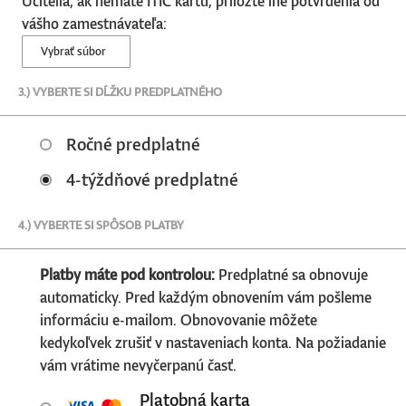
Učitelia, ak nemáte ITIC kartu, priložte iné potvrdenia od
vášho zamestnávateľa:
Vybrať súbor
3.) VYBERTE SI DĹŽKU PREDPLATNÉHO
Ročné predplatné
4-týždňové predplatné
4.) VYBERTE SI SPÔSOB PLATBY
Platby máte pod kontrolou:
Predplatné sa obnovuje
automaticky. Pred každým obnovením vám pošleme
informáciu e-mailom. Obnovovanie môžete
kedykoľvek zrušiť v nastaveniach konta. Na požiadanie
vám vrátime nevyčerpanú časť.
Platobná karta