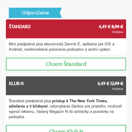
Odporúčame
ŠTANDARD
4,49 €
8,99 €
4 týždne
Mini predplatné plus ekonomický Denník E, aplikácie pre iOS a
Android, neobmedzené počúvanie podcastov a archív vydaní.
Chcem
Štandard
KLUB N
6,49 €
12,99 €
4 týždne
Štandard predplatné plus
prístup k The New York Times,
, odomykanie článkov pre priateľov, možnosť
zdieľanie s 3 blízkymi
vypnúť reklamu, tlačený Magazín N do schránky a pozvánky na
podujatia.
Chcem
Klub N