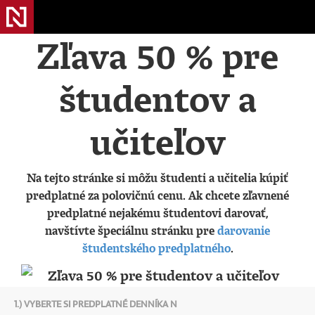
Zľava 50 % pre
študentov a
učiteľov
Na tejto stránke si môžu študenti a učitelia kúpiť
predplatné za polovičnú cenu. Ak chcete zľavnené
predplatné nejakému študentovi darovať,
navštívte špeciálnu stránku pre
darovanie
študentského predplatného
.
1.) VYBERTE SI PREDPLATNÉ DENNÍKA N