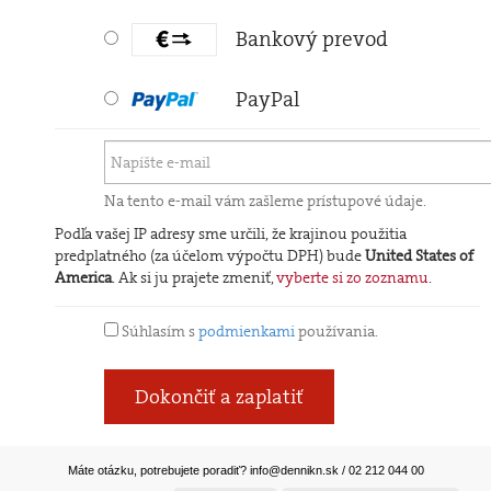
Bankový prevod
PayPal
Na tento e-mail vám zašleme prístupové údaje.
Podľa vašej IP adresy sme určili, že krajinou použitia
predplatného (za účelom výpočtu DPH) bude
United States of
America
. Ak si ju prajete zmeniť,
vyberte si zo zoznamu
.
Súhlasím s
podmienkami
používania.
Dokončiť a zaplatiť
Máte otázku, potrebujete poradiť?
info@dennikn.sk
/ 02 212 044 00