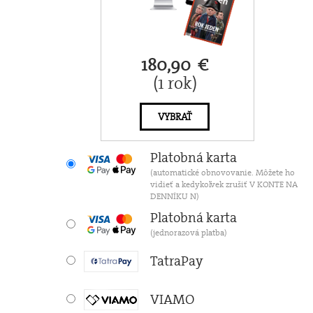
180,90 €
(1 rok)
VYBRAŤ
Platobná karta
(automatické obnovovanie. Môžete ho
vidieť a kedykoľvek zrušiť V KONTE NA
DENNÍKU N)
Platobná karta
(jednorazová platba)
TatraPay
VIAMO