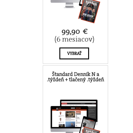
99,90 €
(6 mesiacov)
VYBRAŤ
Štandard Denník N a
.týždeň + tlačený .týždeň