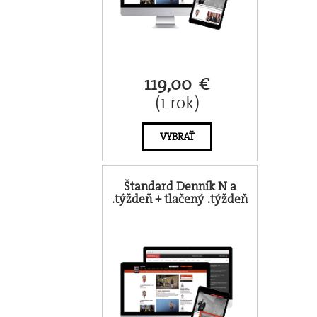
119,00 €
(1 rok)
VYBRAŤ
Štandard Denník N a
.týždeň + tlačený .týždeň