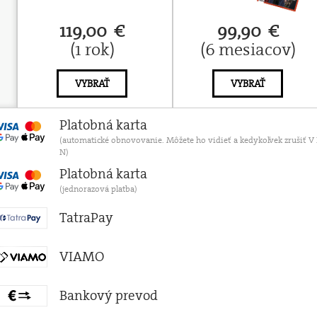
119,00 €
99,90 €
(1 rok)
(6 mesiacov)
VYBRAŤ
VYBRAŤ
Platobná karta
(automatické obnovovanie. Môžete ho vidieť a kedykoľvek zruši
N)
Platobná karta
(jednorazová platba)
TatraPay
VIAMO
Bankový prevod