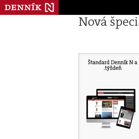
Nová špec
Štandard Denník N a
.týždeň