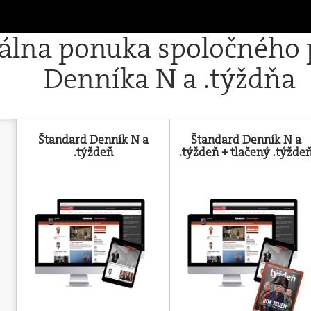
iálna ponuka spoločného
Denníka N a .týždňa
Štandard Denník N a
Štandard Denník N a
.týždeň
.týždeň + tlačený .týžde