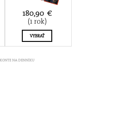
180,90 €
(1 rok)
VYBRAŤ
ť V KONTE NA DENNÍKU