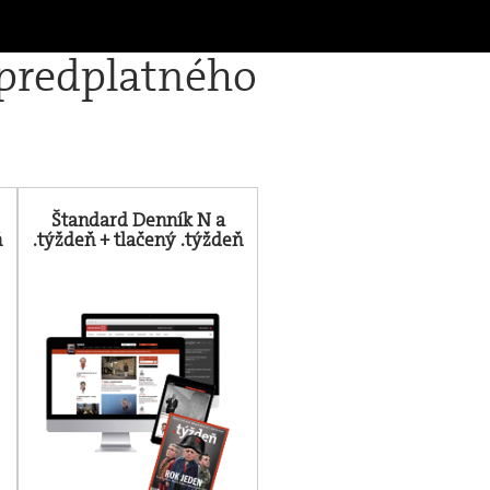
 predplatného
Štandard Denník N a
ň
.týždeň + tlačený .týždeň