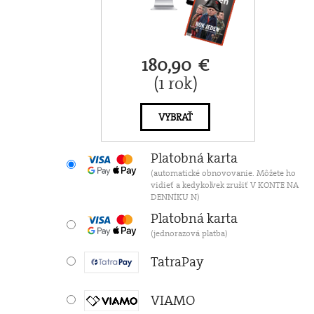
180,90 €
(1 rok)
VYBRAŤ
Platobná karta
(automatické obnovovanie. Môžete ho
vidieť a kedykoľvek zrušiť V KONTE NA
DENNÍKU N)
Platobná karta
(jednorazová platba)
TatraPay
VIAMO