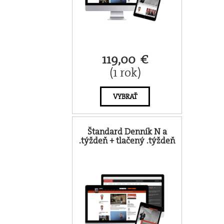
119,00 €
(1 rok)
VYBRAŤ
Štandard Denník N a
.týždeň + tlačený .týždeň