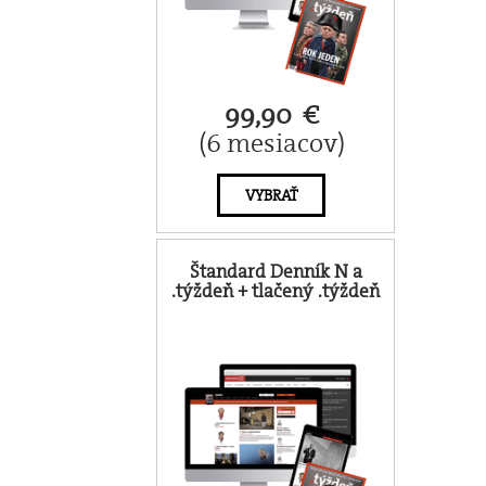
99,90 €
(6 mesiacov)
VYBRAŤ
Štandard Denník N a
.týždeň + tlačený .týždeň