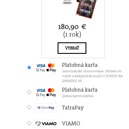
180,90 €
(1 rok)
VYBRAŤ
Platobná karta
(automatické obnovovanie. Môžete ho
vidieť a kedykoľvek zrušiť V KONTE NA
DENNÍKU N)
Platobná karta
(jednorazová platba)
TatraPay
VIAMO