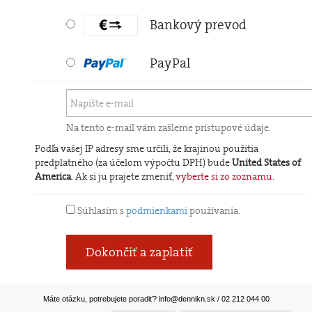
Bankový prevod
PayPal
Na tento e-mail vám zašleme prístupové údaje.
Podľa vašej IP adresy sme určili, že krajinou použitia
predplatného (za účelom výpočtu DPH) bude
United States of
America
. Ak si ju prajete zmeniť,
vyberte si zo zoznamu
.
Súhlasím s
podmienkami
používania.
Dokončiť a zaplatiť
Máte otázku, potrebujete poradiť?
info@dennikn.sk
/ 02 212 044 00