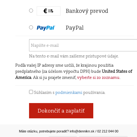
Bankový prevod
PayPal
Na tento e-mail vám zašleme prístupové údaje.
Podľa vašej IP adresy sme určili, že krajinou použitia
predplatného (za účelom výpočtu DPH) bude
United States of
America
. Ak si ju prajete zmeniť,
vyberte si zo zoznamu
.
Súhlasím s
podmienkami
používania.
Dokončiť a zaplatiť
Máte otázku, potrebujete poradiť?
info@dennikn.sk
/ 02 212 044 00