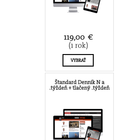
119,00 €
(1 rok)
VYBRAŤ
Štandard Denník N a
.týždeň + tlačený .týždeň