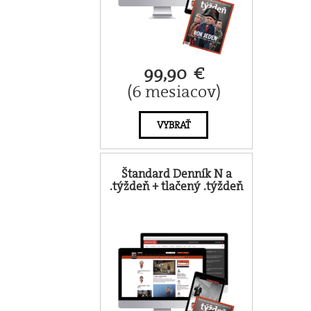
99,90 €
(6 mesiacov)
VYBRAŤ
Štandard Denník N a
.týždeň + tlačený .týždeň