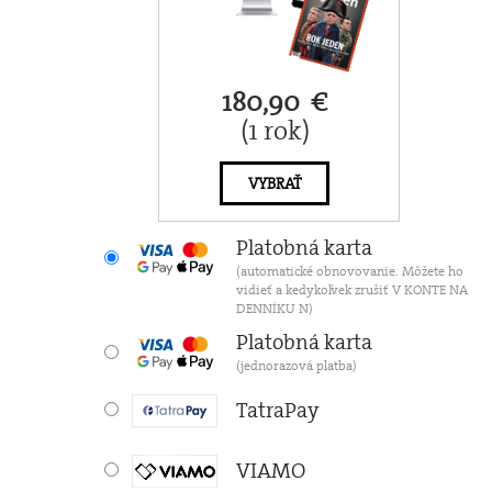
180,90 €
(1 rok)
VYBRAŤ
Platobná karta
(automatické obnovovanie. Môžete ho
vidieť a kedykoľvek zrušiť V KONTE NA
DENNÍKU N)
Platobná karta
(jednorazová platba)
TatraPay
VIAMO