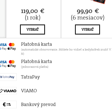
119,00 €
99,90 €
(1 rok)
(6 mesiacov)
VYBRAŤ
VYBRAŤ
Platobná karta
(automatické obnovovanie. Môžete ho vidieť a kedykoľvek zruši
N)
Platobná karta
(jednorazová platba)
TatraPay
VIAMO
Bankový prevod