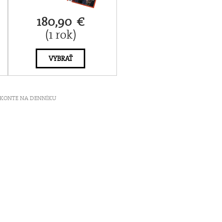
180,90 €
(1 rok)
VYBRAŤ
ť V KONTE NA DENNÍKU