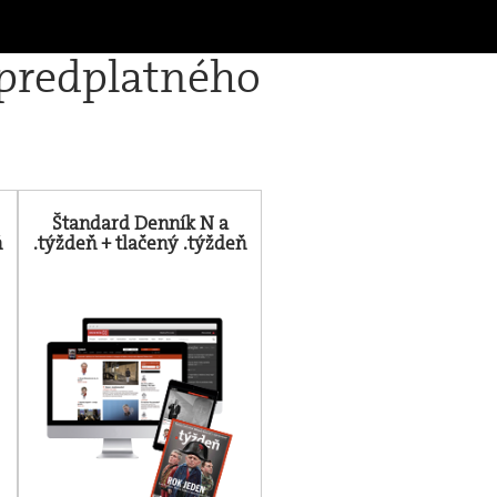
 predplatného
Štandard Denník N a
ň
.týždeň + tlačený .týždeň