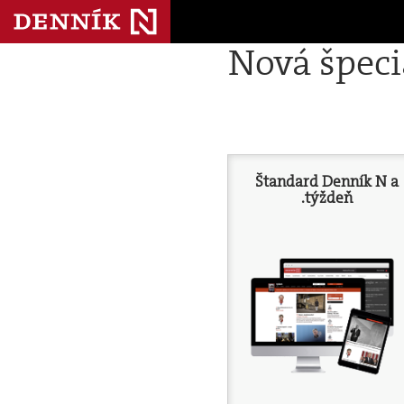
Nová špec
Štandard Denník N a
.týždeň