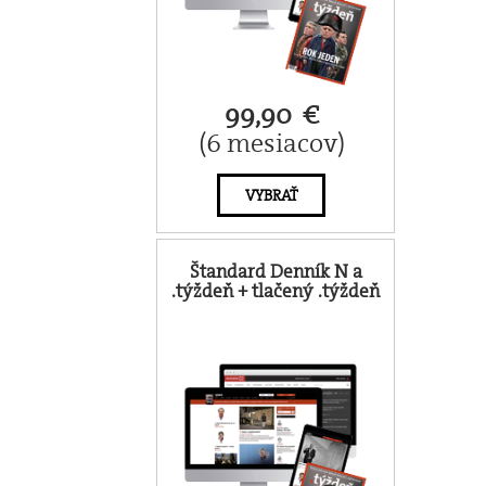
99,90 €
(6 mesiacov)
VYBRAŤ
Štandard Denník N a
.týždeň + tlačený .týždeň