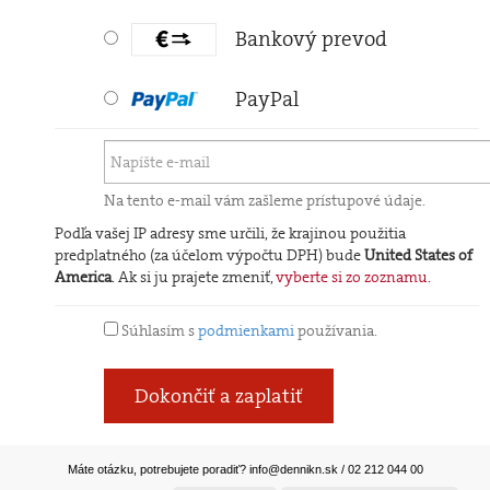
Bankový prevod
PayPal
Na tento e-mail vám zašleme prístupové údaje.
Podľa vašej IP adresy sme určili, že krajinou použitia
predplatného (za účelom výpočtu DPH) bude
United States of
America
. Ak si ju prajete zmeniť,
vyberte si zo zoznamu
.
Súhlasím s
podmienkami
používania.
Dokončiť a zaplatiť
Máte otázku, potrebujete poradiť?
info@dennikn.sk
/ 02 212 044 00