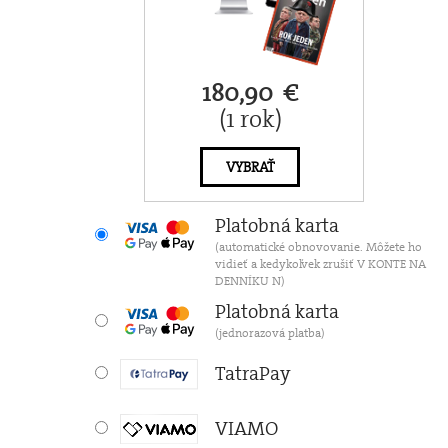
180,90 €
(1 rok)
VYBRAŤ
Platobná karta
(automatické obnovovanie. Môžete ho
vidieť a kedykoľvek zrušiť V KONTE NA
DENNÍKU N)
Platobná karta
(jednorazová platba)
TatraPay
VIAMO