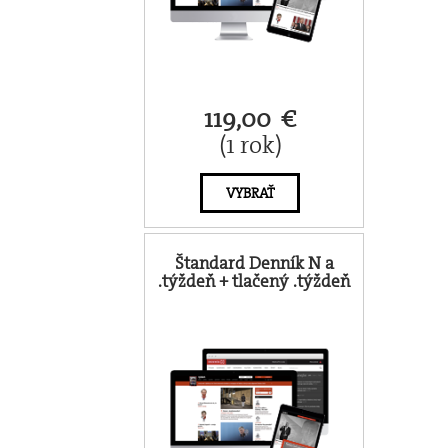
119,00 €
(1 rok)
VYBRAŤ
Štandard Denník N a
.týždeň + tlačený .týždeň