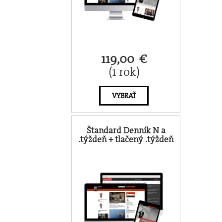
119,00 €
(1 rok)
VYBRAŤ
Štandard Denník N a
.týždeň + tlačený .týždeň