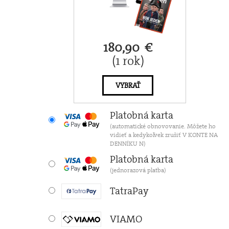
180,90 €
(1 rok)
VYBRAŤ
Platobná karta
(automatické obnovovanie. Môžete ho
vidieť a kedykoľvek zrušiť V KONTE NA
DENNÍKU N)
Platobná karta
(jednorazová platba)
TatraPay
VIAMO