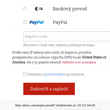
Bankový prevod
PayPal
Na tento e-mail vám zašleme prístupové údaje.
Podľa vašej IP adresy sme určili, že krajinou použitia
predplatného (za účelom výpočtu DPH) bude
United States of
America
. Ak si ju prajete zmeniť,
vyberte si zo zoznamu
.
Súhlasím s
podmienkami
používania.
Dokončiť a zaplatiť
Máte otázku, potrebujete poradiť?
info@dennikn.sk
/ 02 212 044 00