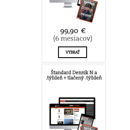
99,90 €
(6 mesiacov)
VYBRAŤ
Štandard Denník N a
.týždeň + tlačený .týždeň