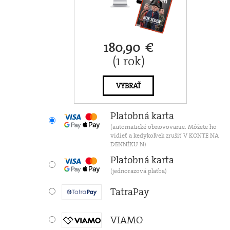
180,90 €
(1 rok)
VYBRAŤ
Platobná karta
(automatické obnovovanie. Môžete ho
vidieť a kedykoľvek zrušiť V KONTE NA
DENNÍKU N)
Platobná karta
(jednorazová platba)
TatraPay
VIAMO