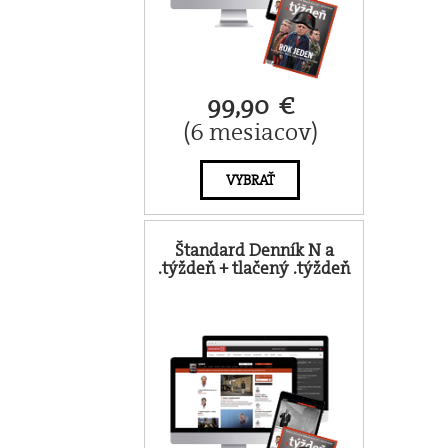
99,90 €
(6 mesiacov)
VYBRAŤ
Štandard Denník N a
.týždeň + tlačený .týždeň