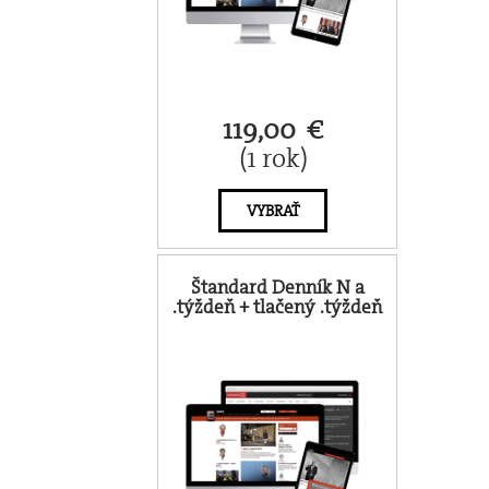
119,00 €
(1 rok)
VYBRAŤ
Štandard Denník N a
.týždeň + tlačený .týždeň