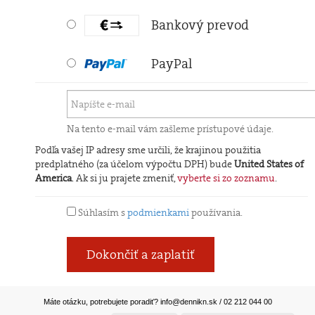
Bankový prevod
PayPal
Na tento e-mail vám zašleme prístupové údaje.
Podľa vašej IP adresy sme určili, že krajinou použitia
predplatného (za účelom výpočtu DPH) bude
United States of
America
. Ak si ju prajete zmeniť,
vyberte si zo zoznamu
.
Súhlasím s
podmienkami
používania.
Dokončiť a zaplatiť
Máte otázku, potrebujete poradiť?
info@dennikn.sk
/ 02 212 044 00