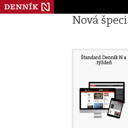
Nová špec
Štandard Denník N a
.týždeň