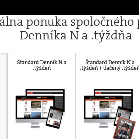
iálna ponuka spoločného
Denníka N a .týždňa
Štandard Denník N a
Štandard Denník N a
.týždeň
.týždeň + tlačený .týžde