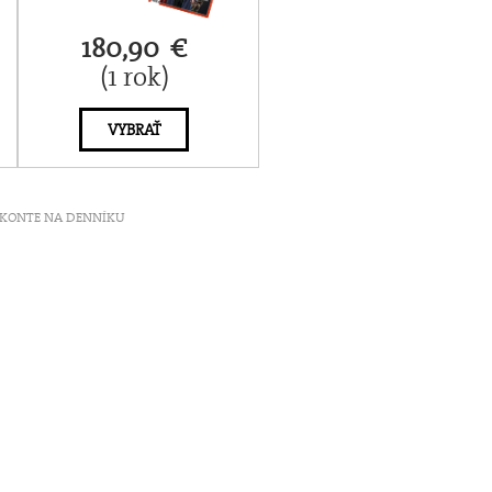
180,90 €
(1 rok)
VYBRAŤ
ť V KONTE NA DENNÍKU