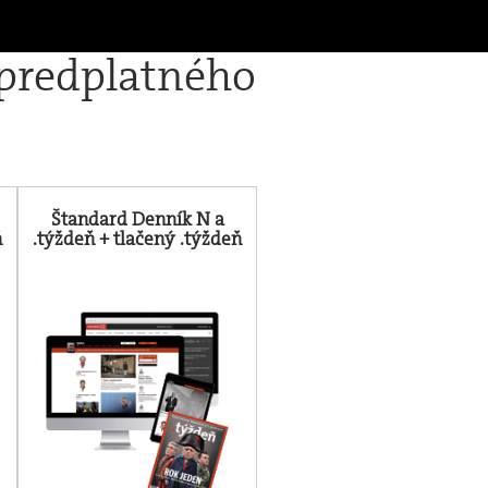
 predplatného
Štandard Denník N a
ň
.týždeň + tlačený .týždeň