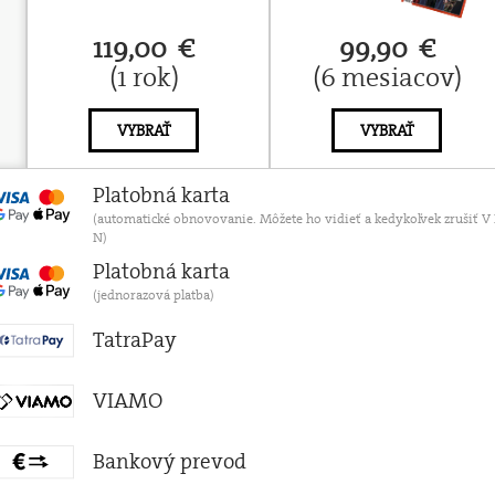
119,00 €
99,90 €
(1 rok)
(6 mesiacov)
VYBRAŤ
VYBRAŤ
Platobná karta
(automatické obnovovanie. Môžete ho vidieť a kedykoľvek zruši
N)
Platobná karta
(jednorazová platba)
TatraPay
VIAMO
Bankový prevod