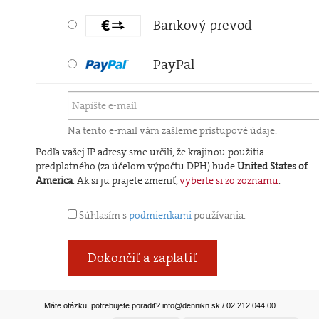
Bankový prevod
PayPal
Na tento e-mail vám zašleme prístupové údaje.
Podľa vašej IP adresy sme určili, že krajinou použitia
predplatného (za účelom výpočtu DPH) bude
United States of
America
. Ak si ju prajete zmeniť,
vyberte si zo zoznamu
.
Súhlasím s
podmienkami
používania.
Dokončiť a zaplatiť
Máte otázku, potrebujete poradiť?
info@dennikn.sk
/ 02 212 044 00