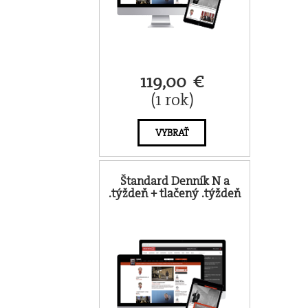
119,00 €
(1 rok)
VYBRAŤ
Štandard Denník N a
.týždeň + tlačený .týždeň