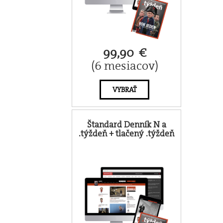
99,90 €
(6 mesiacov)
VYBRAŤ
Štandard Denník N a
.týždeň + tlačený .týždeň