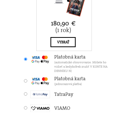
180,90 €
(1 rok)
VYBRAŤ
Platobná karta
(automatické obnovovanie. Môžete ho
vidieť a kedykoľvek zrušiť V KONTE NA
DENNÍKU N)
Platobná karta
(jednorazová platba)
TatraPay
VIAMO