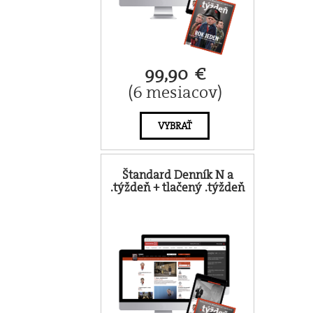
99,90 €
(6 mesiacov)
VYBRAŤ
Štandard Denník N a
.týždeň + tlačený .týždeň