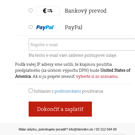
Bankový prevod
PayPal
Na tento e-mail vám zašleme prístupové údaje.
Podľa vašej IP adresy sme určili, že krajinou použitia
predplatného (za účelom výpočtu DPH) bude
United States of
America
. Ak si ju prajete zmeniť,
vyberte si zo zoznamu
.
Súhlasím s
podmienkami
používania.
Dokončiť a zaplatiť
Máte otázku, potrebujete poradiť?
info@dennikn.sk
/ 02 212 044 00