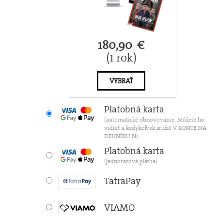
180,90 €
(1 rok)
VYBRAŤ
Platobná karta
(automatické obnovovanie. Môžete ho
vidieť a kedykoľvek zrušiť V KONTE NA
DENNÍKU N)
Platobná karta
(jednorazová platba)
TatraPay
VIAMO