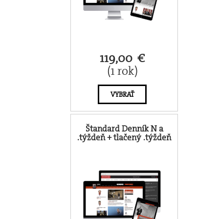
119,00 €
(1 rok)
VYBRAŤ
Štandard Denník N a
.týždeň + tlačený .týždeň