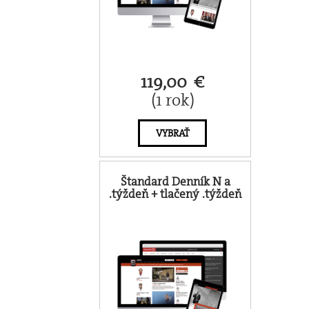
119,00 €
(1 rok)
VYBRAŤ
Štandard Denník N a
.týždeň + tlačený .týždeň