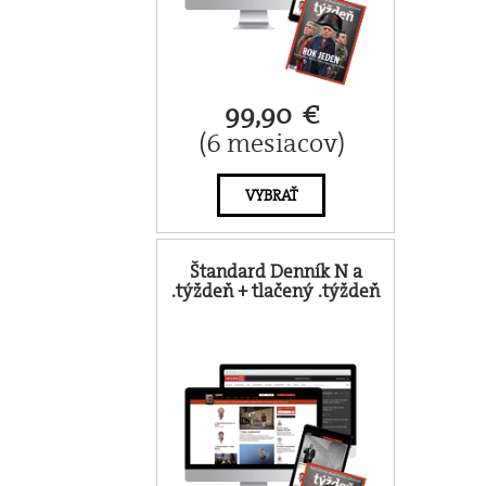
99,90 €
(6 mesiacov)
VYBRAŤ
Štandard Denník N a
.týždeň + tlačený .týždeň