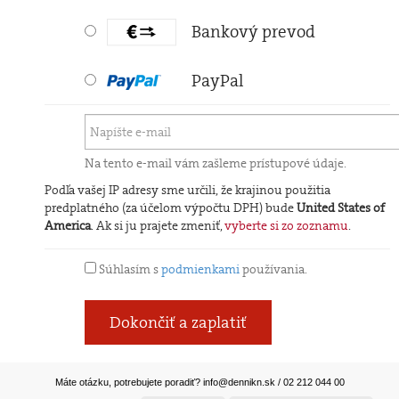
Bankový prevod
PayPal
Na tento e-mail vám zašleme prístupové údaje.
Podľa vašej IP adresy sme určili, že krajinou použitia
predplatného (za účelom výpočtu DPH) bude
United States of
America
. Ak si ju prajete zmeniť,
vyberte si zo zoznamu
.
Súhlasím s
podmienkami
používania.
Dokončiť a zaplatiť
Máte otázku, potrebujete poradiť?
info@dennikn.sk
/ 02 212 044 00