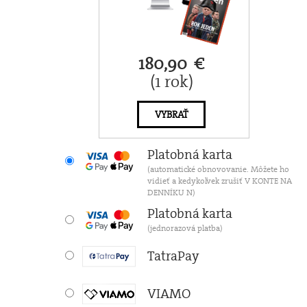
180,90 €
(1 rok)
VYBRAŤ
Platobná karta
(automatické obnovovanie. Môžete ho
vidieť a kedykoľvek zrušiť V KONTE NA
DENNÍKU N)
Platobná karta
(jednorazová platba)
TatraPay
VIAMO