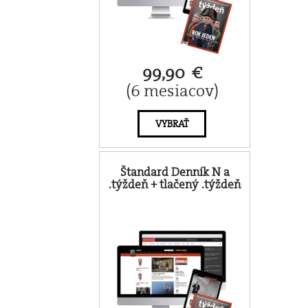
99,90 €
(6 mesiacov)
VYBRAŤ
Štandard Denník N a
.týždeň + tlačený .týždeň