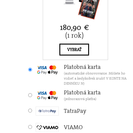
180,90 €
(1 rok)
VYBRAŤ
Platobná karta
(automatické obnovovanie. Môžete ho
vidieť a kedykoľvek zrušiť V KONTE NA
DENNÍKU N)
Platobná karta
(jednorazová platba)
TatraPay
VIAMO