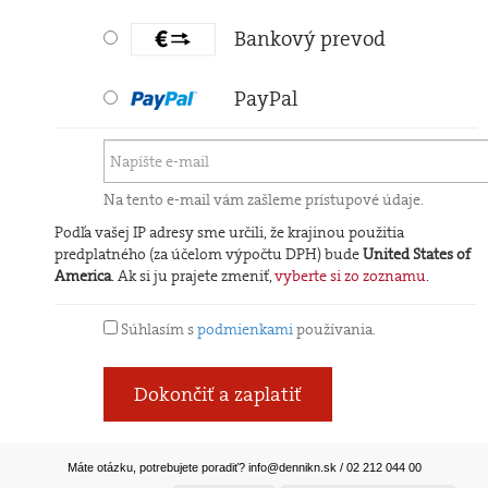
Bankový prevod
PayPal
Na tento e-mail vám zašleme prístupové údaje.
Podľa vašej IP adresy sme určili, že krajinou použitia
predplatného (za účelom výpočtu DPH) bude
United States of
America
. Ak si ju prajete zmeniť,
vyberte si zo zoznamu
.
Súhlasím s
podmienkami
používania.
Dokončiť a zaplatiť
Máte otázku, potrebujete poradiť?
info@dennikn.sk
/ 02 212 044 00