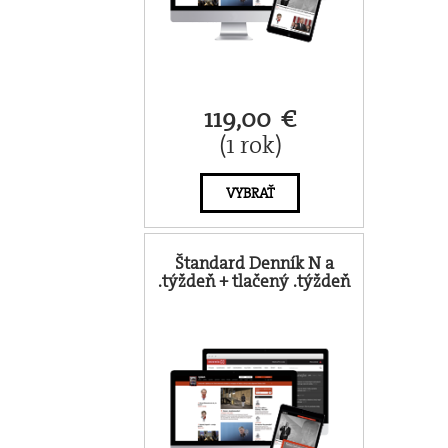
119,00 €
(1 rok)
VYBRAŤ
Štandard Denník N a
.týždeň + tlačený .týždeň