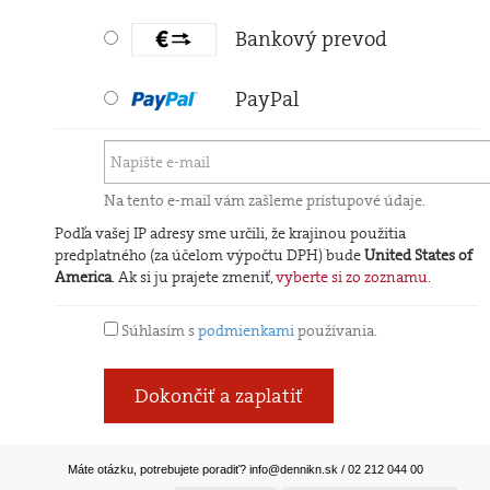
Bankový prevod
PayPal
Na tento e-mail vám zašleme prístupové údaje.
Podľa vašej IP adresy sme určili, že krajinou použitia
predplatného (za účelom výpočtu DPH) bude
United States of
America
. Ak si ju prajete zmeniť,
vyberte si zo zoznamu
.
Súhlasím s
podmienkami
používania.
Dokončiť a zaplatiť
Máte otázku, potrebujete poradiť?
info@dennikn.sk
/ 02 212 044 00