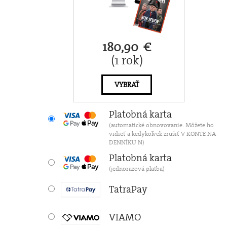
180,90 €
(1 rok)
VYBRAŤ
Platobná karta
(automatické obnovovanie. Môžete ho
vidieť a kedykoľvek zrušiť V KONTE NA
DENNÍKU N)
Platobná karta
(jednorazová platba)
TatraPay
VIAMO