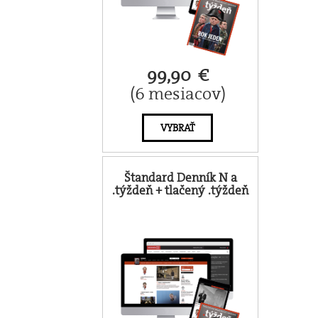
99,90 €
(6 mesiacov)
VYBRAŤ
Štandard Denník N a
.týždeň + tlačený .týždeň