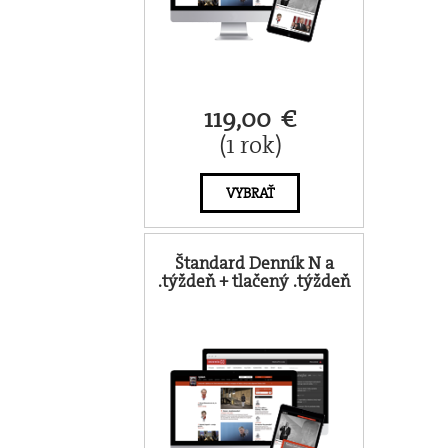
119,00 €
(1 rok)
VYBRAŤ
Štandard Denník N a
.týždeň + tlačený .týždeň