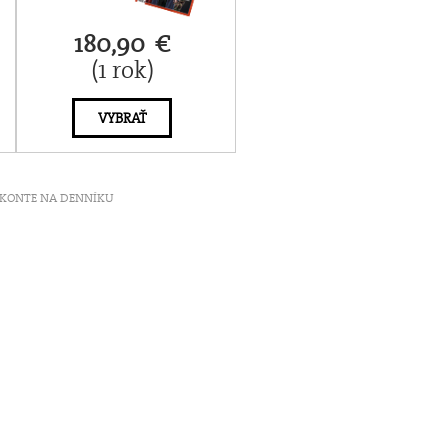
180,90 €
(1 rok)
VYBRAŤ
ť V KONTE NA DENNÍKU