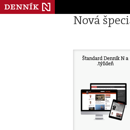
Nová špec
Štandard Denník N a
.týždeň