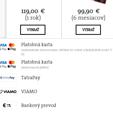
119,00 €
99,90 €
(1 rok)
(6 mesiacov)
VYBRAŤ
VYBRAŤ
Platobná karta
(automatické obnovovanie. Môžete ho vidieť a kedykoľvek zruši
N)
Platobná karta
(jednorazová platba)
TatraPay
VIAMO
Bankový prevod