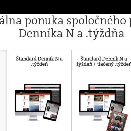
iálna ponuka spoločného
Denníka N a .týždňa
Štandard Denník N a
Štandard Denník N a
.týždeň
.týždeň + tlačený .týžde