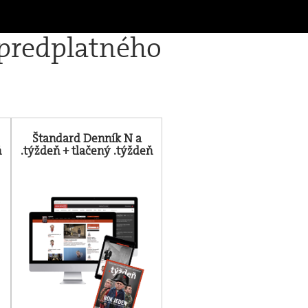
 predplatného
Štandard Denník N a
ň
.týždeň + tlačený .týždeň