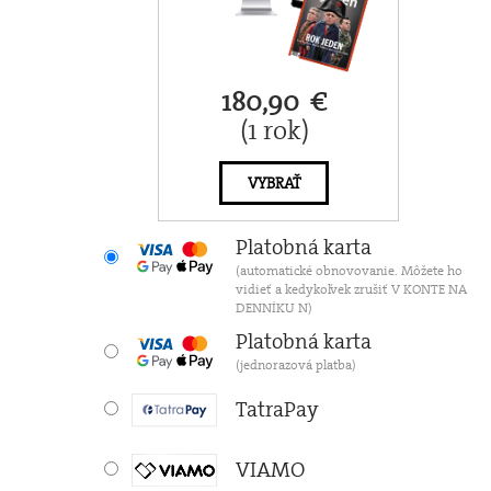
180,90 €
(1 rok)
VYBRAŤ
Platobná karta
(automatické obnovovanie. Môžete ho
vidieť a kedykoľvek zrušiť V KONTE NA
DENNÍKU N)
Platobná karta
(jednorazová platba)
TatraPay
VIAMO