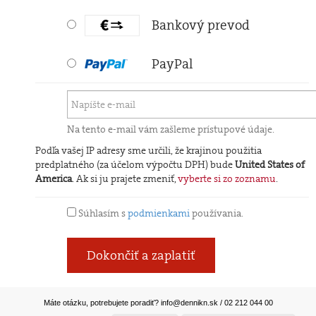
Bankový prevod
PayPal
Na tento e-mail vám zašleme prístupové údaje.
Podľa vašej IP adresy sme určili, že krajinou použitia
predplatného (za účelom výpočtu DPH) bude
United States of
America
. Ak si ju prajete zmeniť,
vyberte si zo zoznamu
.
Súhlasím s
podmienkami
používania.
Dokončiť a zaplatiť
Máte otázku, potrebujete poradiť?
info@dennikn.sk
/ 02 212 044 00