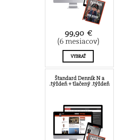
99,90 €
(6 mesiacov)
VYBRAŤ
Štandard Denník N a
.týždeň + tlačený .týždeň