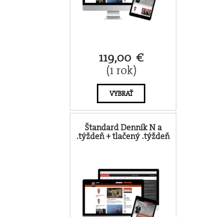
119,00 €
(1 rok)
VYBRAŤ
Štandard Denník N a
.týždeň + tlačený .týždeň