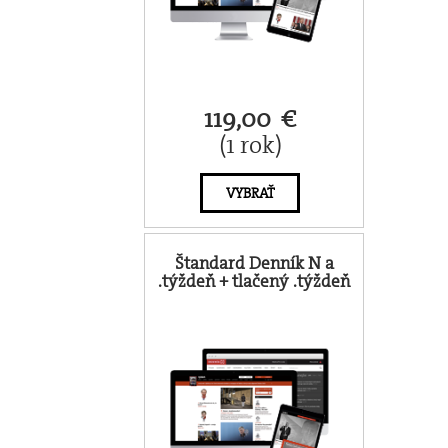
119,00 €
(1 rok)
VYBRAŤ
Štandard Denník N a
.týždeň + tlačený .týždeň