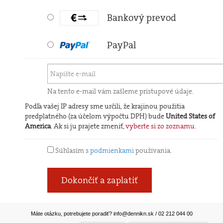
Bankový prevod
PayPal
Na tento e-mail vám zašleme prístupové údaje.
Podľa vašej IP adresy sme určili, že krajinou použitia
predplatného (za účelom výpočtu DPH) bude
United States of
America
. Ak si ju prajete zmeniť,
vyberte si zo zoznamu
.
Súhlasím s
podmienkami
používania.
Dokončiť a zaplatiť
Máte otázku, potrebujete poradiť?
info@dennikn.sk
/ 02 212 044 00