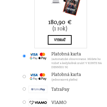
180,90 €
(1 rok)
VYBRAŤ
Platobná karta
(automatické obnovovanie. Môžete ho
vidieť a kedykoľvek zrušiť V KONTE NA
DENNÍKU N)
Platobná karta
(jednorazová platba)
TatraPay
VIAMO