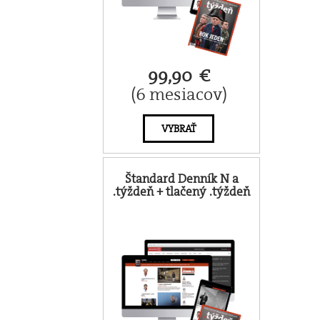
99,90 €
(6 mesiacov)
VYBRAŤ
Štandard Denník N a
.týždeň + tlačený .týždeň