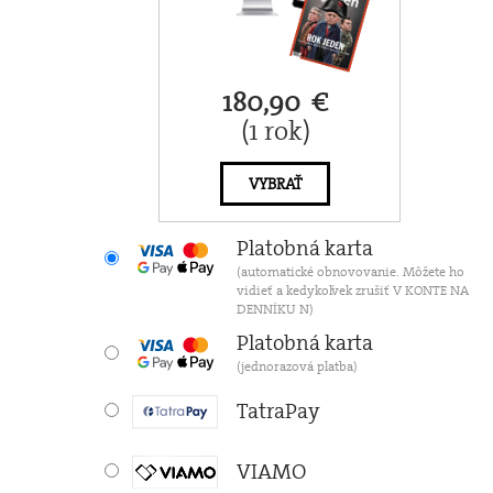
180,90 €
(1 rok)
VYBRAŤ
Platobná karta
(automatické obnovovanie. Môžete ho
vidieť a kedykoľvek zrušiť V KONTE NA
DENNÍKU N)
Platobná karta
(jednorazová platba)
TatraPay
VIAMO