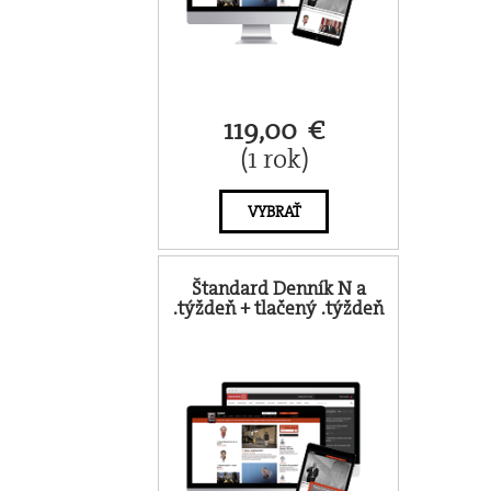
119,00 €
(1 rok)
VYBRAŤ
Štandard Denník N a
.týždeň + tlačený .týždeň