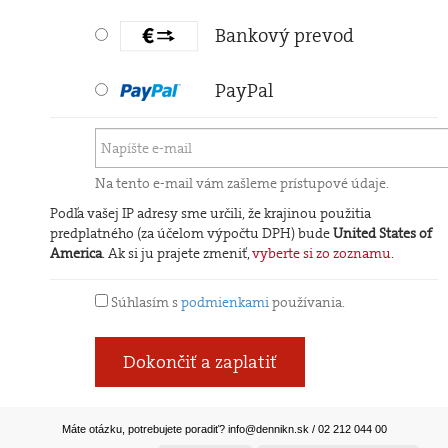
Bankový prevod
PayPal
Na tento e-mail vám zašleme prístupové údaje.
Podľa vašej IP adresy sme určili, že krajinou použitia
predplatného (za účelom výpočtu DPH) bude
United States of
America
. Ak si ju prajete zmeniť,
vyberte si zo zoznamu
.
Súhlasím s
podmienkami
používania.
Dokončiť a zaplatiť
Máte otázku, potrebujete poradiť?
info@dennikn.sk
/ 02 212 044 00