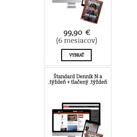
99,90 €
(6 mesiacov)
VYBRAŤ
Štandard Denník N a
.týždeň + tlačený .týždeň