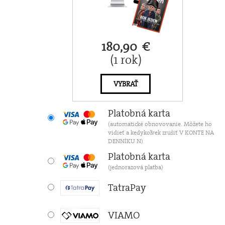
180,90 €
(1 rok)
VYBRAŤ
Platobná karta
(automatické obnovovanie. Môžete ho
vidieť a kedykoľvek zrušiť V KONTE NA
DENNÍKU N)
Platobná karta
(jednorazová platba)
TatraPay
VIAMO