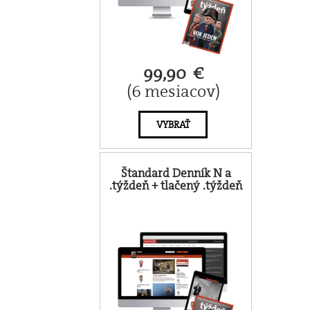
99,90 €
(6 mesiacov)
VYBRAŤ
Štandard Denník N a
.týždeň + tlačený .týždeň