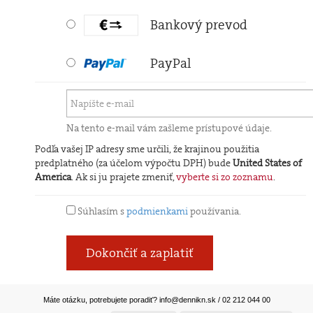
Bankový prevod
PayPal
Na tento e-mail vám zašleme prístupové údaje.
Podľa vašej IP adresy sme určili, že krajinou použitia
predplatného (za účelom výpočtu DPH) bude
United States of
America
. Ak si ju prajete zmeniť,
vyberte si zo zoznamu
.
Súhlasím s
podmienkami
používania.
Dokončiť a zaplatiť
Máte otázku, potrebujete poradiť?
info@dennikn.sk
/ 02 212 044 00