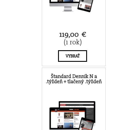
119,00 €
(1 rok)
VYBRAŤ
Štandard Denník N a
.týždeň + tlačený .týždeň