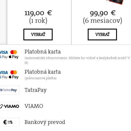
119,00 €
99,90 €
(1 rok)
(6 mesiacov)
VYBRAŤ
VYBRAŤ
Platobná karta
(automatické obnovovanie. Môžete ho vidieť a kedykoľvek zruši
N)
Platobná karta
(jednorazová platba)
TatraPay
VIAMO
Bankový prevod