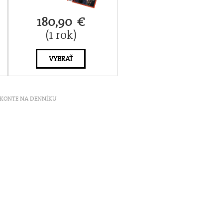
180,90 €
(1 rok)
VYBRAŤ
ť V KONTE NA DENNÍKU