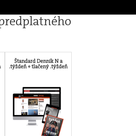
 predplatného
Štandard Denník N a
ň
.týždeň + tlačený .týždeň