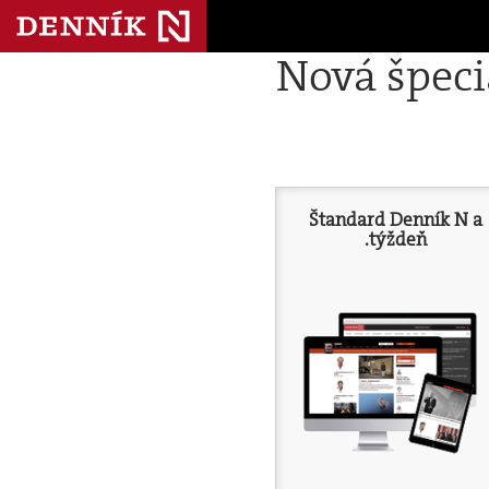
Nová špec
Štandard Denník N a
.týždeň