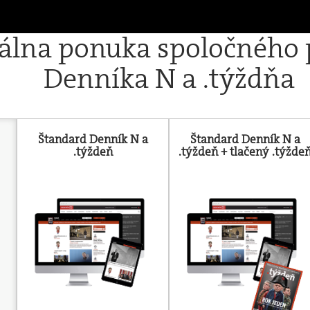
iálna ponuka spoločného
Denníka N a .týždňa
Štandard Denník N a
Štandard Denník N a
.týždeň
.týždeň + tlačený .týžde