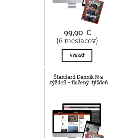
99,90 €
(6 mesiacov)
VYBRAŤ
Štandard Denník N a
.týždeň + tlačený .týždeň