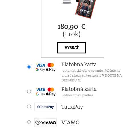
180,90 €
(1 rok)
VYBRAŤ
Platobná karta
(automatické obnovovanie. Môžete ho
vidieť a kedykoľvek zrušiť V KONTE NA
DENNÍKU N)
Platobná karta
(jednorazová platba)
TatraPay
VIAMO