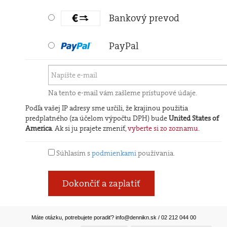
Bankový prevod
PayPal
Na tento e-mail vám zašleme prístupové údaje.
Podľa vašej IP adresy sme určili, že krajinou použitia
predplatného (za účelom výpočtu DPH) bude
United States of
America
. Ak si ju prajete zmeniť,
vyberte si zo zoznamu
.
Súhlasím s
podmienkami
používania.
Dokončiť a zaplatiť
Máte otázku, potrebujete poradiť?
info@dennikn.sk
/ 02 212 044 00