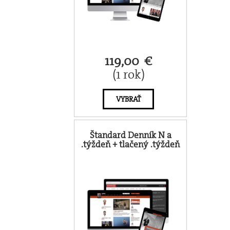
119,00 €
(1 rok)
VYBRAŤ
Štandard Denník N a
.týždeň + tlačený .týždeň