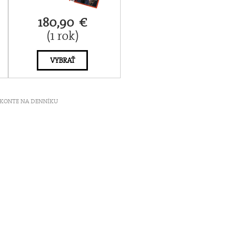
180,90 €
(1 rok)
VYBRAŤ
ť V KONTE NA DENNÍKU