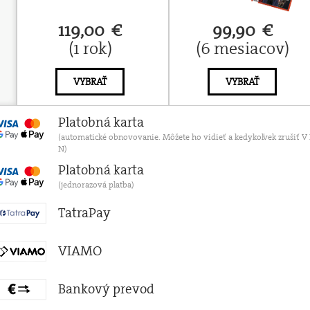
119,00 €
99,90 €
(1 rok)
(6 mesiacov)
VYBRAŤ
VYBRAŤ
Platobná karta
(automatické obnovovanie. Môžete ho vidieť a kedykoľvek zruši
N)
Platobná karta
(jednorazová platba)
TatraPay
VIAMO
Bankový prevod