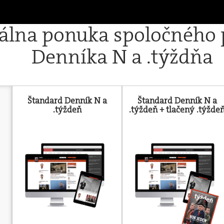
iálna ponuka spoločného
Denníka N a .týždňa
Štandard Denník N a
Štandard Denník N a
.týždeň
.týždeň + tlačený .týžde