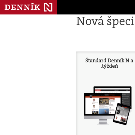
Nová špec
Štandard Denník N a
.týždeň