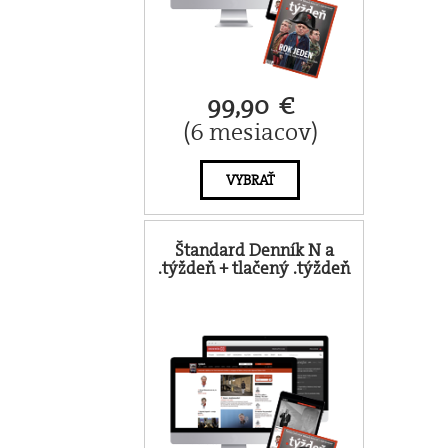
99,90 €
(6 mesiacov)
VYBRAŤ
Štandard Denník N a
.týždeň + tlačený .týždeň