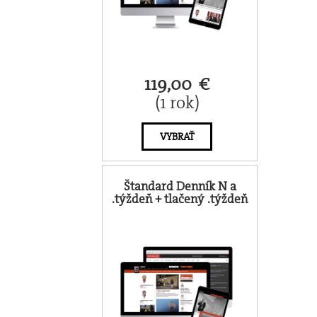
119,00 €
(1 rok)
VYBRAŤ
Štandard Denník N a
.týždeň + tlačený .týždeň