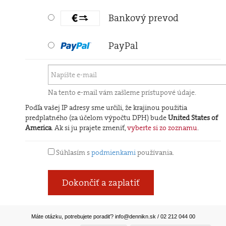
Bankový prevod
PayPal
Na tento e-mail vám zašleme prístupové údaje.
Podľa vašej IP adresy sme určili, že krajinou použitia
predplatného (za účelom výpočtu DPH) bude
United States of
America
. Ak si ju prajete zmeniť,
vyberte si zo zoznamu
.
Súhlasím s
podmienkami
používania.
Dokončiť a zaplatiť
Máte otázku, potrebujete poradiť?
info@dennikn.sk
/ 02 212 044 00