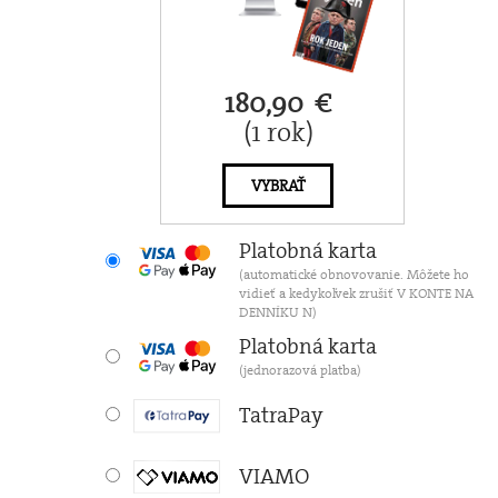
180,90 €
(1 rok)
VYBRAŤ
Platobná karta
(automatické obnovovanie. Môžete ho
vidieť a kedykoľvek zrušiť V KONTE NA
DENNÍKU N)
Platobná karta
(jednorazová platba)
TatraPay
VIAMO