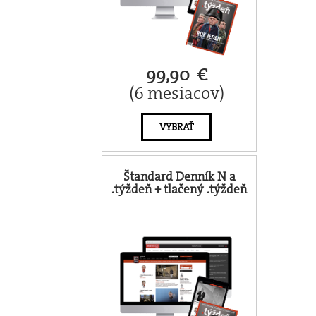
99,90 €
(6 mesiacov)
VYBRAŤ
Štandard Denník N a
.týždeň + tlačený .týždeň