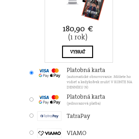
180,90 €
(1 rok)
VYBRAŤ
Platobná karta
(automatické obnovovanie. Môžete ho
vidieť a kedykoľvek zrušiť V KONTE NA
DENNÍKU N)
Platobná karta
(jednorazová platba)
TatraPay
VIAMO