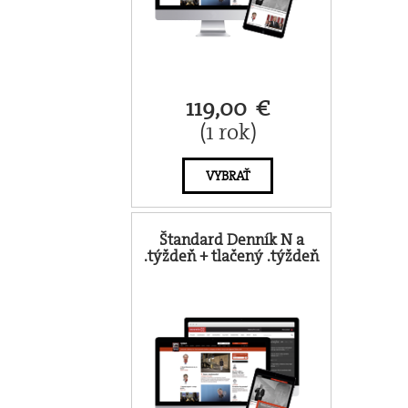
119,00 €
(1 rok)
VYBRAŤ
Štandard Denník N a
.týždeň + tlačený .týždeň