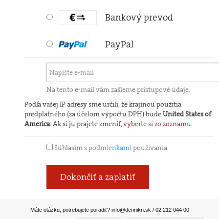
Bankový prevod
PayPal
Na tento e-mail vám zašleme prístupové údaje.
Podľa vašej IP adresy sme určili, že krajinou použitia
predplatného (za účelom výpočtu DPH) bude
United States of
America
. Ak si ju prajete zmeniť,
vyberte si zo zoznamu
.
Súhlasím s
podmienkami
používania.
Dokončiť a zaplatiť
Máte otázku, potrebujete poradiť?
info@dennikn.sk
/ 02 212 044 00