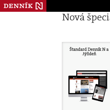
Nová špec
Štandard Denník N a
.týždeň