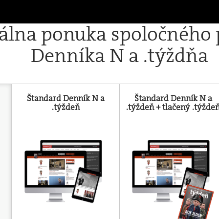
iálna ponuka spoločného
Denníka N a .týždňa
Štandard Denník N a
Štandard Denník N a
.týždeň
.týždeň + tlačený .týžde