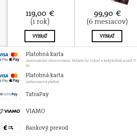
119,00 €
99,90 €
(1 rok)
(6 mesiacov)
VYBRAŤ
VYBRAŤ
Platobná karta
(automatické obnovovanie. Môžete ho vidieť a kedykoľvek zruši
N)
Platobná karta
(jednorazová platba)
TatraPay
VIAMO
Bankový prevod