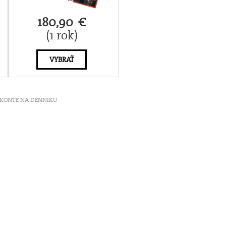
180,90 €
(1 rok)
VYBRAŤ
ť V KONTE NA DENNÍKU