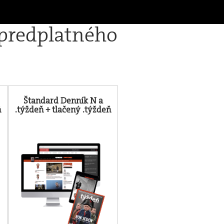
 predplatného
Štandard Denník N a
ň
.týždeň + tlačený .týždeň