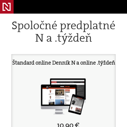
Spoločné predplatné
N a .týždeň
Štandard online Denník N a online .týždeň
10,90 €