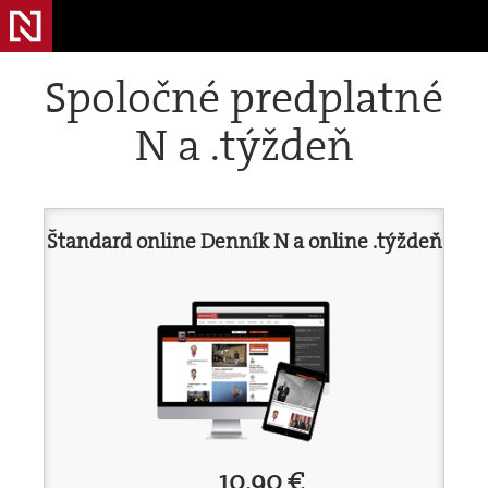
Spoločné predplatné
N a .týždeň
Štandard online Denník N a online .týždeň
10,90 €