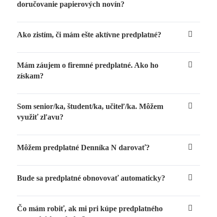
doručovanie papierových novín?
ďalšie osoby z okruhu vašich blízkych a rodiny.
Online prístup máte k dispozícii od momentu pripísania platby na
náš účet. Pri platbe kartou to býva okamžite, platba prevodom
Ako zistím, či mám ešte aktívne predplatné?
môže trvať 1 – 2 pracovné dni. Ak ste si objednali aj tlačené
noviny, začneme ich doručovať v priebehu 3 – 5 pracovných dní
Prihláste sa do Denníka N prostredníctvom prihlasovacích údajov,
od pripísania platby.
ktoré sme Vám zaslali na e-mail, alebo cez Google/Apple
Mám záujem o firemné predplatné. Ako ho
prihlásenie, na ktoré ste si kupovali predplatné. Aktuálny stav
získam?
vášho predplatného nájdete po kliknutí na
Moje konto na
dennikn.sk
.
Firmám a organizáciám ponúkame predplatné pre viac osôb s
výhodnejšou cenou a vystavením zálohovej faktúry vopred.
Som senior/ka, študent/ka, učiteľ/ka. Môžem
Vyúčtovaciu faktúru vám pošleme automaticky po každom nákupe
využiť zľavu?
predplatného, ak máte v používateľskom konte uložené firemné
fakturačné údaje. Z konta, kde je archivovaná faktúra, si ju
Ak patríte do týchto kategórií a spĺňate podmienky pre
môžete kedykoľvek stiahnuť. Ak chcete fakturačné údaje zmeniť,
poskytnutie zľavy, získate výhodné predplatné s približne
Môžem predplatné Denníka N darovať?
aktualizujte ich pred novým nákupom. Firemné predplatné si
polovičnou zľavou
pre dôchodcov
alebo
študentov/učiteľov
.
môžete kúpiť na stránke
predplatne.dennikn.sk/firmy
.
Predplatné pohodlne
venujete ako darček
, budete potrebovať iba
e-maily osôb, ktoré sa rozhodnete obdarovať. Na váš e-mail
Bude sa predplatné obnovovať automaticky?
pošleme po platbe potvrdenie a darčekový kupón a obdarovanému
pošleme vo vami stanovený čas prihlasovacie údaje na web alebo
Predplatné sa bude obnovovať automaticky iba v prípade, že tak
tlačené noviny. Ak obdarovaní už u nás používateľské konto alebo
sami vyberiete. V prípade platby kartou alebo PayPal si môžete
Čo mám robiť, ak mi pri kúpe predplatného
predplatné majú, nové prístupové údaje im nezasielame, pošleme
vybrať automatickú obnovu predplatného. Ak sa potom