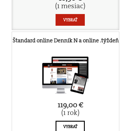
(1 mesiac)
VYBRAŤ
Štandard online Denník N a online .týždeň
119,00 €
(1 rok)
VYBRAŤ