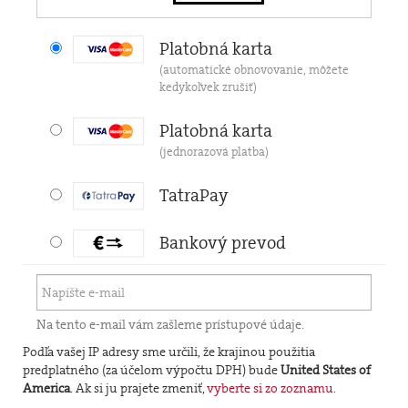
Platobná karta
(automatické obnovovanie, môžete
kedykoľvek zrušiť)
Platobná karta
(jednorazová platba)
TatraPay
Bankový prevod
Na tento e-mail vám zašleme prístupové údaje.
Podľa vašej IP adresy sme určili, že krajinou použitia
predplatného (za účelom výpočtu DPH) bude
United States of
America
. Ak si ju prajete zmeniť,
vyberte si zo zoznamu
.