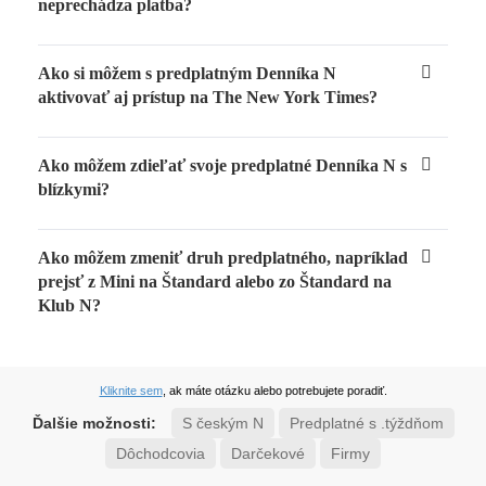
neprechádza platba?
im informáciu, že majú aktívne predplatné.
rozhodnete, že automatickú obnovu nechcete, jednoducho ju vo
vašom predplatiteľskom konte vypnete. V prípade platby
Predovšetkým skontrolujte správnosť zadaných údajov. Ak sú
bankovým prevodom a TatraPay sa predplatné neobnoví
správne, problém môže byť novo vydaná platobná karta, pri ktorej
Ako si môžem s predplatným Denníka N
automaticky. Pri každom type platby je táto možnosť uvedená ako
banka ešte nepovolila takzvané e-commerce (internetové) platby.
aktivovať aj prístup na The New York Times?
„automatické obnovovanie“.
Odporúčame požiadať svoju banku, aby vám tieto platby
aktivovala a potom skúsiť opäť.
Kompletný prístup k textom The New York Times majú čitatelia s
predplatným Klub N. Po prihlásení do vášho účtu na Denníku N
Ako môžem zdieľať svoje predplatné Denníka N s
nájdete v sekcii
Moje konto
špeciálny odkaz na aktiváciu. Proces
blízkymi?
je rýchly a jednorazový. Prístup k The New York Times vám bude
platiť jeden rok od aktivácie, pokiaľ si udržíte aktívne predplatné
Ak máte predplatné Klub N, môžete dať zadarmo kompletný
Klub N.
prístup k Denníku N trom ľuďom z okruhu vašich blízkych alebo
Ako môžem zmeniť druh predplatného, napríklad
rodiny ako predplatné Štandard. Vo svojom profile v sekcii
Moje
prejsť z Mini na Štandard alebo zo Štandard na
konto
nájdete možnosť pozvať troch blízkych zadaním ich e-
Klub N?
mailových adries.
Všetky potrebné informácie a presný postup prechodu nájdete na
stránke
predplatne.dennikn.sk/viac
. Systém vám podľa typu vášho
aktuálneho predplatného ponúkne najvhodnejší spôsob zmeny.
Kliknite sem
, ak máte otázku alebo potrebujete poradiť.
Ďalšie možnosti:
S českým N
Predplatné s .týždňom
Dôchodcovia
Darčekové
Firmy