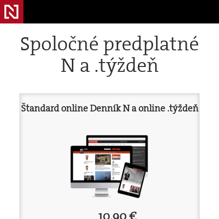
Spoločné predplatné
N a .týždeň
Štandard online Denník N a online .týždeň
10,90 €