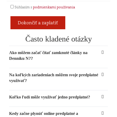
Súhlasím s
podmienkami používania
Dokončiť a zaplatiť
Často kladené otázky
Ako môžem začať čítať zamknuté články na
Denníku N??
Pre čítanie kompletných článkov na www.dennikn.sk je potrebné
online predplatné
.
Na koľkých zariadeniach môžem svoje predplatné
využívať?
Online prístup využijete na všetkých svojich zariadeniach
(desktop, mobil, tablet). Predpokladáme, že nevlastníte viac ako 3
Koľko ľudí môže využívať jedno predplatné?
– 5 rôznych zariadení a tie môžu byť pri čítaní našich textov
prihlásené súčasne. Všetky zariadenia odhlásite
jedným klikom tu
.
Predplatné Mini a Štandard sú určené pre jednu osobu, ktorá ju
môže využívať na všetkých svojich zariadeniach (desktop, mobil,
Kedy začne plynúť online predplatné a
tablet). S predplatným
Klub N
získavate predplatné aj pre tri