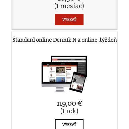
(1 mesiac)
VYBRAŤ
Štandard online Denník N a online .týždeň
119,00 €
(1 rok)
VYBRAŤ