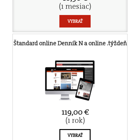
(1 mesiac)
VYBRAŤ
Štandard online Denník N a online .týždeň
119,00 €
(1 rok)
VYBRAŤ