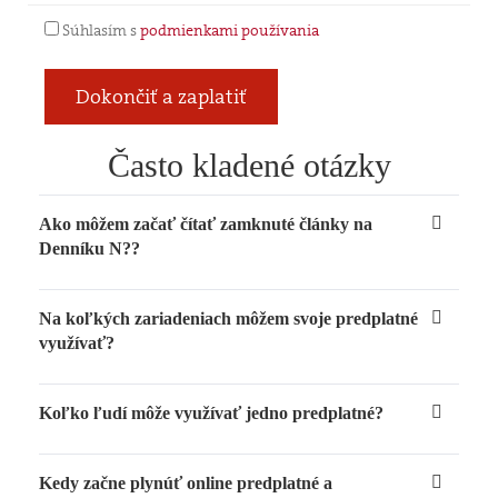
Súhlasím s
podmienkami používania
Dokončiť a zaplatiť
Často kladené otázky
Ako môžem začať čítať zamknuté články na
Denníku N??
Pre čítanie kompletných článkov na www.dennikn.sk je potrebné
online predplatné
.
Na koľkých zariadeniach môžem svoje predplatné
využívať?
Online prístup využijete na všetkých svojich zariadeniach
(desktop, mobil, tablet). Predpokladáme, že nevlastníte viac ako 3
Koľko ľudí môže využívať jedno predplatné?
– 5 rôznych zariadení a tie môžu byť pri čítaní našich textov
prihlásené súčasne. Všetky zariadenia odhlásite
jedným klikom tu
.
Predplatné Mini a Štandard sú určené pre jednu osobu, ktorá ju
môže využívať na všetkých svojich zariadeniach (desktop, mobil,
Kedy začne plynúť online predplatné a
tablet). S predplatným
Klub N
získavate predplatné aj pre tri