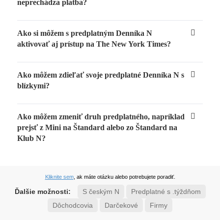
neprechádza platba?
im informáciu, že majú aktívne predplatné.
rozhodnete, že automatickú obnovu nechcete, jednoducho ju vo
vašom predplatiteľskom konte vypnete. V prípade platby
Predovšetkým skontrolujte správnosť zadaných údajov. Ak sú
bankovým prevodom a TatraPay sa predplatné neobnoví
správne, problém môže byť novo vydaná platobná karta, pri ktorej
Ako si môžem s predplatným Denníka N
automaticky. Pri každom type platby je táto možnosť uvedená ako
banka ešte nepovolila takzvané e-commerce (internetové) platby.
aktivovať aj prístup na The New York Times?
„automatické obnovovanie“.
Odporúčame požiadať svoju banku, aby vám tieto platby
aktivovala a potom skúsiť opäť.
Kompletný prístup k textom The New York Times majú čitatelia s
predplatným Klub N. Po prihlásení do vášho účtu na Denníku N
Ako môžem zdieľať svoje predplatné Denníka N s
nájdete v sekcii
Moje konto
špeciálny odkaz na aktiváciu. Proces
blízkymi?
je rýchly a jednorazový. Prístup k The New York Times vám bude
platiť jeden rok od aktivácie, pokiaľ si udržíte aktívne predplatné
Ak máte predplatné Klub N, môžete dať zadarmo kompletný
Klub N.
prístup k Denníku N trom ľuďom z okruhu vašich blízkych alebo
Ako môžem zmeniť druh predplatného, napríklad
rodiny ako predplatné Štandard. Vo svojom profile v sekcii
Moje
prejsť z Mini na Štandard alebo zo Štandard na
konto
nájdete možnosť pozvať troch blízkych zadaním ich e-
Klub N?
mailových adries.
Všetky potrebné informácie a presný postup prechodu nájdete na
stránke
predplatne.dennikn.sk/viac
. Systém vám podľa typu vášho
aktuálneho predplatného ponúkne najvhodnejší spôsob zmeny.
Kliknite sem
, ak máte otázku alebo potrebujete poradiť.
Ďalšie možnosti:
S českým N
Predplatné s .týždňom
Dôchodcovia
Darčekové
Firmy