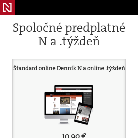
Spoločné predplatné
N a .týždeň
Štandard online Denník N a online .týždeň
10,90 €