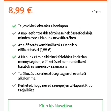
8,99 €
4 hétre
Teljes cikkek olvasása a honlapon
A nap legfontosabb történéseinek összefoglalója
minden este a Napunk newsfilterében
Az előfizetés kombinálható a Denník N
előfizetésével (1,99 €)
A Napunk zárolt cikkeinek feloldása korlátlan
mennyiségben, előfizetéssel nem rendelkező
barátok és ismerősök számára is
Találkozás a szerkesztőség tagjaival évente 5
alkalommal
Kérheted, hogy neved szerepeljen a Napunk Klub
tagjai közt
Klub kiválasztása