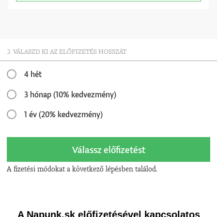
2. VÁLASZD KI AZ ELŐFIZETÉS HOSSZÁT
4 hét
3 hónap (10% kedvezmény)
1 év (20% kedvezmény)
Válassz előfizetést
A fizetési módokat a következő lépésben találod.
A Napunk.sk előfizetésével kapcsolatos