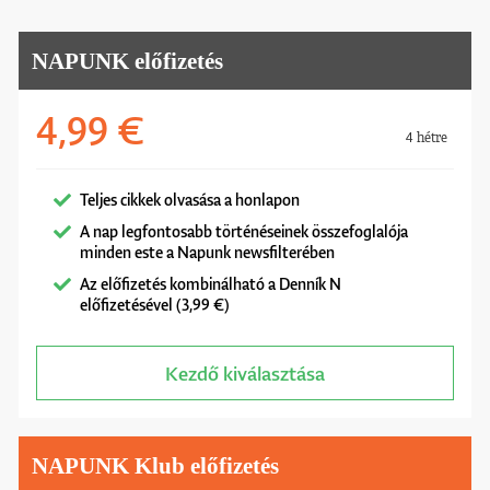
NAPUNK előfizetés
4,99 €
4 hétre
Teljes cikkek olvasása a honlapon
A nap legfontosabb történéseinek összefoglalója
minden este a Napunk newsfilterében
Az előfizetés kombinálható a Denník N
előfizetésével (3,99 €)
Kezdő kiválasztása
NAPUNK Klub előfizetés