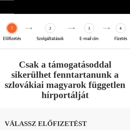
1
2
3
4
Előfizetés
Szolgáltatások
E-mail cím
Fizetés
Csak a támogatásoddal
sikerülhet fenntartanunk a
szlovákiai magyarok független
hírportálját
VÁLASSZ ELŐFIZETÉST