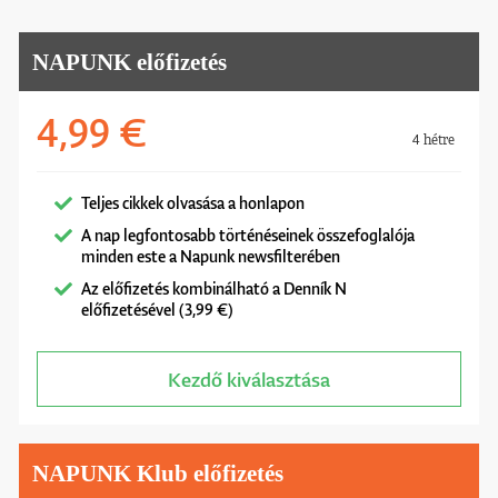
NAPUNK előfizetés
4,99 €
4 hétre
Teljes cikkek olvasása a honlapon
A nap legfontosabb történéseinek összefoglalója
minden este a Napunk newsfilterében
Az előfizetés kombinálható a Denník N
előfizetésével (3,99 €)
Kezdő kiválasztása
NAPUNK Klub előfizetés