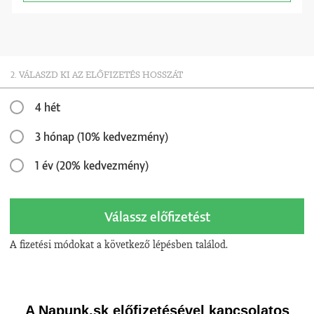
2. VÁLASZD KI AZ ELŐFIZETÉS HOSSZÁT
4 hét
3 hónap (10% kedvezmény)
1 év (20% kedvezmény)
Válassz előfizetést
A fizetési módokat a következő lépésben találod.
A Napunk.sk előfizetésével kapcsolatos