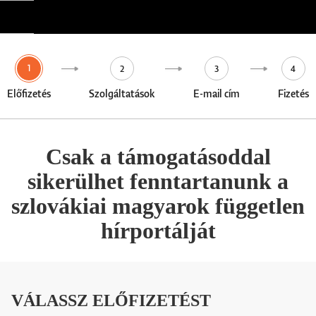
1
2
3
4
Előfizetés
Szolgáltatások
E-mail cím
Fizetés
Csak a támogatásoddal
sikerülhet fenntartanunk a
szlovákiai magyarok független
hírportálját
VÁLASSZ ELŐFIZETÉST