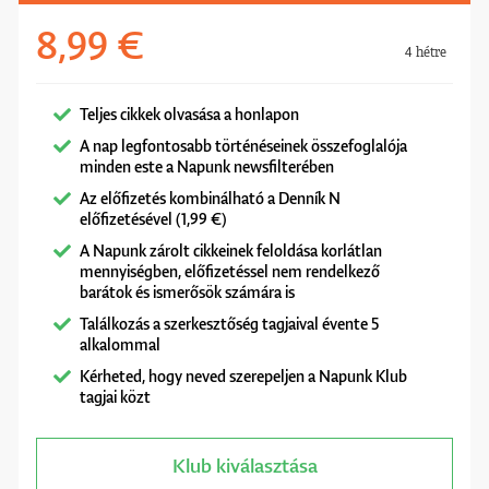
8,99 €
4 hétre
Teljes cikkek olvasása a honlapon
A nap legfontosabb történéseinek összefoglalója
minden este a Napunk newsfilterében
Az előfizetés kombinálható a Denník N
előfizetésével (1,99 €)
A Napunk zárolt cikkeinek feloldása korlátlan
mennyiségben, előfizetéssel nem rendelkező
barátok és ismerősök számára is
Találkozás a szerkesztőség tagjaival évente 5
alkalommal
Kérheted, hogy neved szerepeljen a Napunk Klub
tagjai közt
Klub kiválasztása