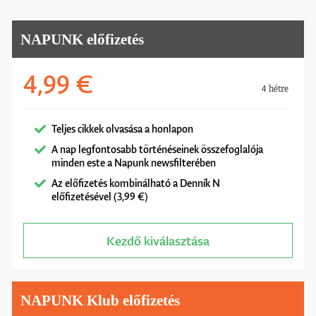
NAPUNK előfizetés
4,99 €
4 hétre
Teljes cikkek olvasása a honlapon
A nap legfontosabb történéseinek összefoglalója
minden este a Napunk newsfilterében
Az előfizetés kombinálható a Denník N
előfizetésével (3,99 €)
Kezdő kiválasztása
NAPUNK Klub előfizetés