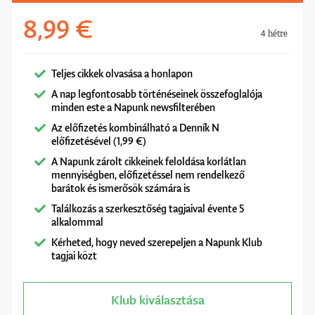
8,99 €
4 hétre
Teljes cikkek olvasása a honlapon
A nap legfontosabb történéseinek összefoglalója
minden este a Napunk newsfilterében
Az előfizetés kombinálható a Denník N
előfizetésével (1,99 €)
A Napunk zárolt cikkeinek feloldása korlátlan
mennyiségben, előfizetéssel nem rendelkező
barátok és ismerősök számára is
Találkozás a szerkesztőség tagjaival évente 5
alkalommal
Kérheted, hogy neved szerepeljen a Napunk Klub
tagjai közt
Klub kiválasztása