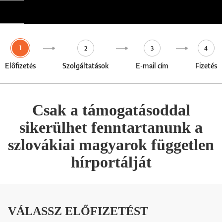
1
2
3
4
Előfizetés
Szolgáltatások
E-mail cím
Fizetés
Csak a támogatásoddal
sikerülhet fenntartanunk a
szlovákiai magyarok független
hírportálját
VÁLASSZ ELŐFIZETÉST