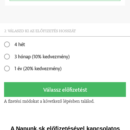
2. VÁLASZD KI AZ ELŐFIZETÉS HOSSZÁT
4 hét
3 hónap (10% kedvezmény)
1 év (20% kedvezmény)
Válassz előfizetést
A fizetési módokat a következő lépésben találod.
A Napunk.sk előfizetésével kapcsolatos