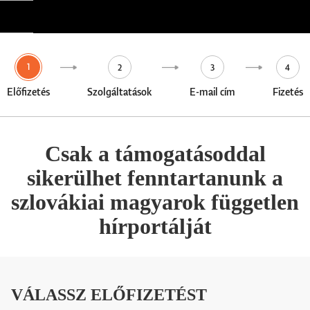
1
2
3
4
Előfizetés
Szolgáltatások
E-mail cím
Fizetés
Csak a támogatásoddal
sikerülhet fenntartanunk a
szlovákiai magyarok független
hírportálját
VÁLASSZ ELŐFIZETÉST