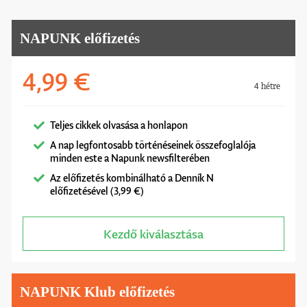
NAPUNK előfizetés
4,99 €
4 hétre
Teljes cikkek olvasása a honlapon
A nap legfontosabb történéseinek összefoglalója
minden este a Napunk newsfilterében
Az előfizetés kombinálható a Denník N
előfizetésével (3,99 €)
Kezdő kiválasztása
NAPUNK Klub előfizetés