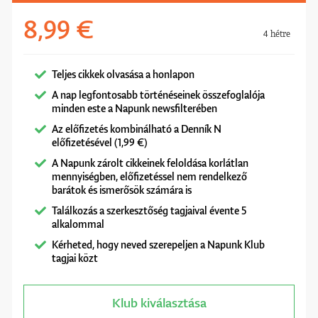
8,99 €
4 hétre
Teljes cikkek olvasása a honlapon
A nap legfontosabb történéseinek összefoglalója
minden este a Napunk newsfilterében
Az előfizetés kombinálható a Denník N
előfizetésével (1,99 €)
A Napunk zárolt cikkeinek feloldása korlátlan
mennyiségben, előfizetéssel nem rendelkező
barátok és ismerősök számára is
Találkozás a szerkesztőség tagjaival évente 5
alkalommal
Kérheted, hogy neved szerepeljen a Napunk Klub
tagjai közt
Klub kiválasztása