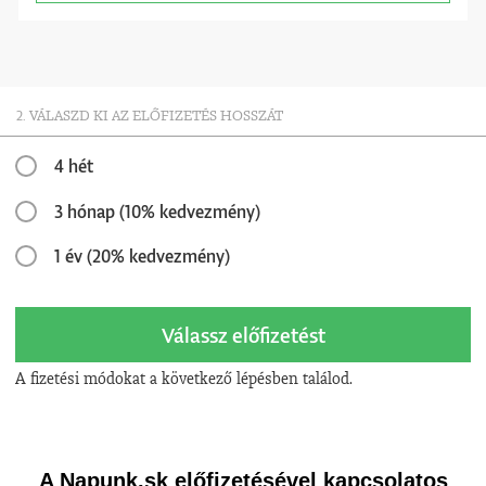
2. VÁLASZD KI AZ ELŐFIZETÉS HOSSZÁT
4 hét
3 hónap (10% kedvezmény)
1 év (20% kedvezmény)
Válassz előfizetést
A fizetési módokat a következő lépésben találod.
A Napunk.sk előfizetésével kapcsolatos